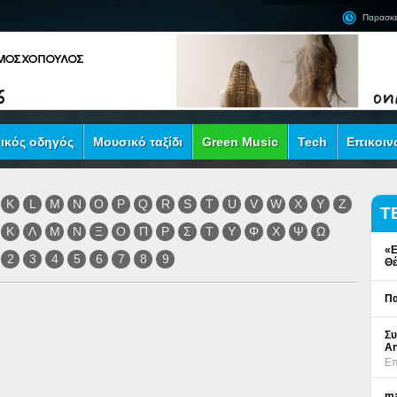
Παρασκε
ικός οδηγός
Μουσικό ταξίδι
Green Music
Tech
Επικοιν
K
L
M
N
O
P
Q
R
S
T
U
V
W
X
Y
Z
Τ
Κ
Λ
Μ
Ν
Ξ
Ο
Π
Ρ
Σ
Τ
Υ
Φ
Χ
Ψ
Ω
«Ε
2
3
4
5
6
7
8
9
Θέ
Πα
Συ
An
Επ
ma