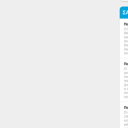
Σ
Πα
Ο 
Wo
τρ
συ
δι
όμ
συ
Πα
Ο 
γε
το
πο
ζω
ο 
στ
να
Πα
Ο 
19
επ
κι