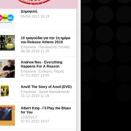
Δημοφιλή
09-04-2021 16:19
10 τραγούδια για την 1η ημέρα
του Release Athens 2019
Επιμέλεια : Παναγιώτης Λουκάς
06-06-2019 21:35
Andrew Neu - Everything
Happens For A Reason
Επιμέλεια : Ευθύμης Παράς
07-01-2022 14:45
Anvil! The Story of Anvil (DVD)
Επιμέλεια : Jacek Maniakowski
31-12-2019 11:19
Albert King - I΄ll Play the Blues
for You
22/5/2012
07-01-2022 16:57