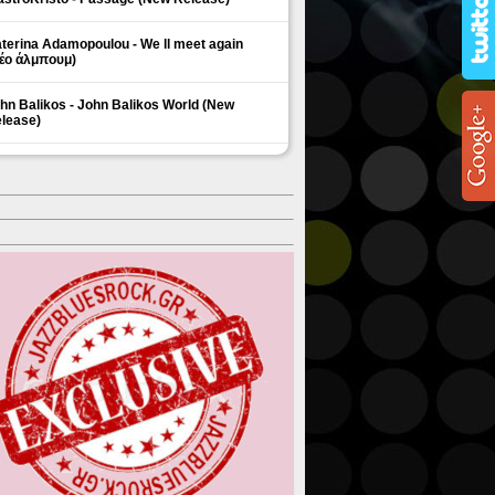
terina Adamopoulou - We ll meet again
έο άλμπουμ)
hn Balikos - John Balikos World (New
lease)
ΗΜΟΦΙΛΗ ΘΕΜΑΤΑ