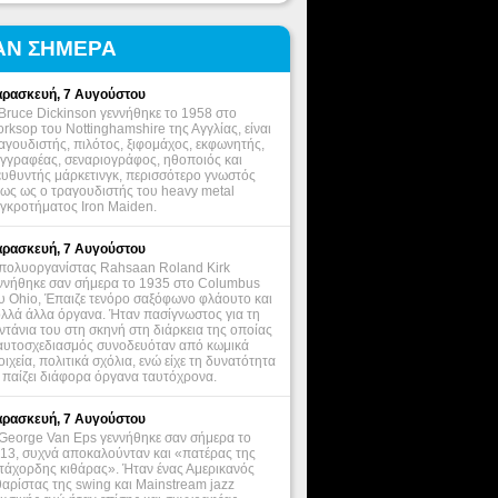
ΑΝ ΣΗΜΕΡΑ
ρασκευή, 7 Αυγούστου
Bruce Dickinson γεννήθηκε το 1958 στο
rksop του Nottinghamshire της Αγγλίας, είναι
αγουδιστής, πιλότος, ξιφομάχος, εκφωνητής,
γγραφέας, σεναριογράφος, ηθοποιός και
ευθυντής μάρκετινγκ, περισσότερο γνωστός
ως ως ο τραγουδιστής του heavy metal
γκροτήματος Iron Maiden.
ρασκευή, 7 Αυγούστου
πολυοργανίστας Rahsaan Roland Kirk
ννήθηκε σαν σήμερα το 1935 στο Columbus
υ Ohio, Έπαιζε τενόρο σαξόφωνο φλάουτο και
λλά άλλα όργανα. Ήταν πασίγνωστος για τη
ντάνια του στη σκηνή στη διάρκεια της οποίας
αυτοσχεδιασμός συνοδευόταν από κωμικά
οιχεία, πολιτικά σχόλια, ενώ είχε τη δυνατότητα
 παίζει διάφορα όργανα ταυτόχρονα.
ρασκευή, 7 Αυγούστου
George Van Eps γεννήθηκε σαν σήμερα το
13, συχνά αποκαλούνταν και «πατέρας της
τάχορδης κιθάρας». Ήταν ένας Αμερικανός
θαρίστας της swing και Mainstream jazz