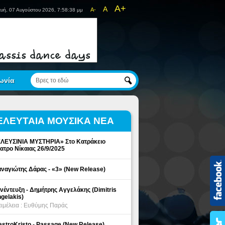
A+
A
A-
υή, 07 Αυγούστου 2026, 7:58:38 μμ
ωνία
ΕΛΕΥΤΑΙΑ ΜΟΥΣΙΚΑ ΝΕΑ
ΛΕΥΣΙΝΙΑ ΜΥΣΤΗΡΙΑ» Στο Κατράκειο
ατρο Νίκαιας 26/9/2025
ναγιώτης Δάρας - «3» (New Release)
νέντευξη - Δημήτρης Αγγελάκης (Dimitris
gelakis)
ιμέλεια : Ευθύμης Παράς
stroKristo - Passage (New Release)