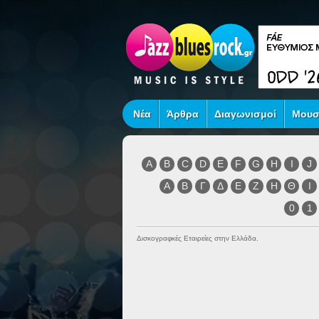
Νέα
Άρθρα
Διαγωνισμοί
Μουσ
A
B
C
D
E
F
G
H
I
J
Α
Β
Γ
Δ
Ε
Ζ
Η
Θ
Ι
0
1
Δισκογραφκές Εταιρείες στην Ελλάδα.