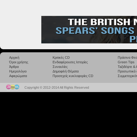
Αρχική
Κριτικές CD
Πράσινα Φεσ
Όροι χρήσης
Ενδιαφέρουσες Ιστορίες
Green Tips
Άρθρα
Συναυλίες
Taξιδέψτε &
Ημερολόγιο
Δημοφιλή Θέματα
Προσωπικά 
Αφιερώματα
Προσεχείς κυκλοφορίες CD
Συμμετοχικότ
Copyright © 2012-2014 All Rights Reserved