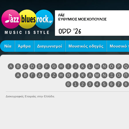
Νέα
Άρθρα
Διαγωνισμοί
Μουσικός οδηγός
Μουσικό τ
A
B
C
D
E
F
G
H
I
J
K
L
M
N
O
P
Q
Α
Β
Γ
Δ
Ε
Ζ
Η
Θ
Ι
Κ
Λ
Μ
Ν
Ξ
Ο
Π
0
1
2
3
4
5
6
7
8
Δισκογραφκές Εταιρείες στην Ελλάδα.