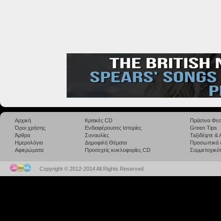
Αρχική
Κριτικές CD
Πράσινα Φεσ
Όροι χρήσης
Ενδιαφέρουσες Ιστορίες
Green Tips
Άρθρα
Συναυλίες
Taξιδέψτε &
Ημερολόγιο
Δημοφιλή Θέματα
Προσωπικά 
Αφιερώματα
Προσεχείς κυκλοφορίες CD
Συμμετοχικότ
Copyright © 2012-2014 All Rights Reserved