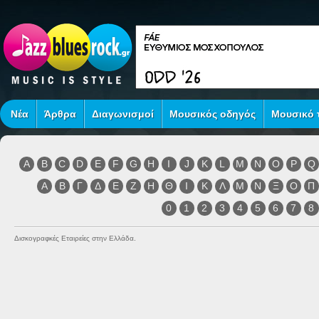
Νέα
Άρθρα
Διαγωνισμοί
Μουσικός οδηγός
Μουσικό τ
A
B
C
D
E
F
G
H
I
J
K
L
M
N
O
P
Q
Α
Β
Γ
Δ
Ε
Ζ
Η
Θ
Ι
Κ
Λ
Μ
Ν
Ξ
Ο
Π
0
1
2
3
4
5
6
7
8
Δισκογραφκές Εταιρείες στην Ελλάδα.