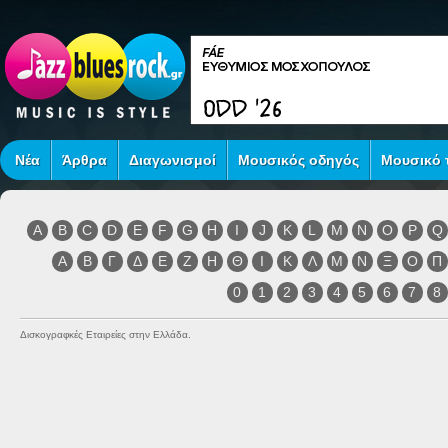
Νέα
Άρθρα
Διαγωνισμοί
Μουσικός οδηγός
Μουσικό τ
A
B
C
D
E
F
G
H
I
J
K
L
M
N
O
P
Q
Α
Β
Γ
Δ
Ε
Ζ
Η
Θ
Ι
Κ
Λ
Μ
Ν
Ξ
Ο
Π
0
1
2
3
4
5
6
7
8
Δισκογραφκές Εταιρείες στην Ελλάδα.