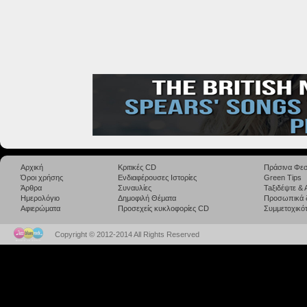
Αρχική
Κριτικές CD
Πράσινα Φεσ
Όροι χρήσης
Ενδιαφέρουσες Ιστορίες
Green Tips
Άρθρα
Συναυλίες
Taξιδέψτε &
Ημερολόγιο
Δημοφιλή Θέματα
Προσωπικά 
Αφιερώματα
Προσεχείς κυκλοφορίες CD
Συμμετοχικότ
Copyright © 2012-2014 All Rights Reserved