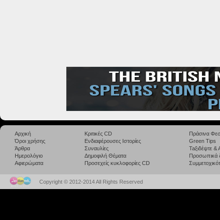
Αρχική
Κριτικές CD
Πράσινα Φεσ
Όροι χρήσης
Ενδιαφέρουσες Ιστορίες
Green Tips
Άρθρα
Συναυλίες
Taξιδέψτε &
Ημερολόγιο
Δημοφιλή Θέματα
Προσωπικά 
Αφιερώματα
Προσεχείς κυκλοφορίες CD
Συμμετοχικότ
Copyright © 2012-2014 All Rights Reserved