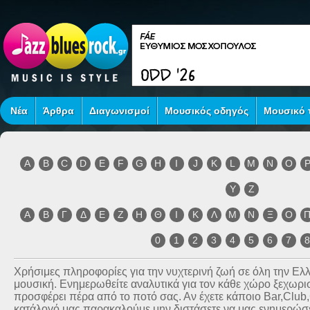
Νέα
Άρθρα
Διαγωνισμοί
Μουσικός οδηγός
Μουσικό τ
A
B
C
D
E
F
G
H
I
J
K
L
M
N
O
Y
Z
Α
Β
Γ
Δ
Ε
Ζ
Η
Θ
Ι
Κ
Λ
Μ
Ν
Ξ
Ο
0
1
2
3
4
5
6
7
Χρήσιμες πληροφορίες για την νυχτερινή ζωή σε όλη την Ε
μουσική. Ενημερωθείτε αναλυτικά για τον κάθε χώρο ξεχωριστ
προσφέρει πέρα από το ποτό σας. Αν έχετε κάποιο Bar,Club
κατάλογό μας παρακαλούμε μην διστάσετε να μας ενημερώσετ