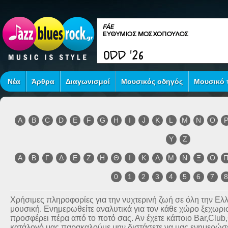
Νέα
Άρθρα
Διαγωνισμοί
Μουσικός οδηγός
Μουσικό τ
A
B
C
D
E
F
G
H
I
J
K
L
M
N
O
Y
Z
Α
Β
Γ
Δ
Ε
Ζ
Η
Θ
Ι
Κ
Λ
Μ
Ν
Ξ
Ο
0
1
2
3
4
5
6
7
Χρήσιμες πληροφορίες για την νυχτερινή ζωή σε όλη την Ε
μουσική. Ενημερωθείτε αναλυτικά για τον κάθε χώρο ξεχωριστ
προσφέρει πέρα από το ποτό σας. Αν έχετε κάποιο Bar,Club
κατάλογό μας παρακαλούμε μην διστάσετε να μας ενημερώσετ