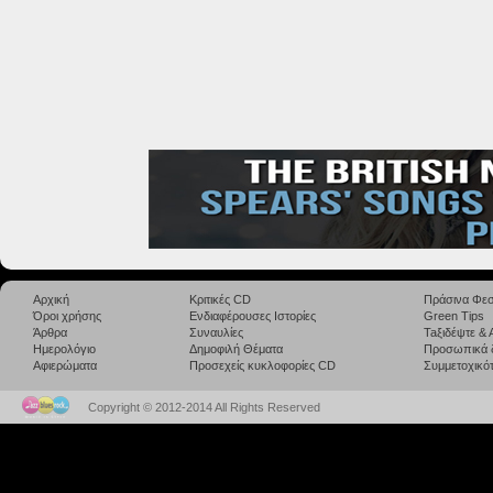
Αρχική
Κριτικές CD
Πράσινα Φεσ
Όροι χρήσης
Ενδιαφέρουσες Ιστορίες
Green Tips
Άρθρα
Συναυλίες
Taξιδέψτε &
Ημερολόγιο
Δημοφιλή Θέματα
Προσωπικά 
Αφιερώματα
Προσεχείς κυκλοφορίες CD
Συμμετοχικότ
Copyright © 2012-2014 All Rights Reserved