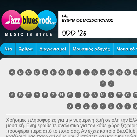
Νέα
Άρθρα
Διαγωνισμοί
Μουσικός οδηγός
Μουσικό τ
A
B
C
D
E
F
G
H
I
J
K
L
M
N
O
Y
Z
Α
Β
Γ
Δ
Ε
Ζ
Η
Θ
Ι
Κ
Λ
Μ
Ν
Ξ
Ο
0
1
2
3
4
5
6
7
Χρήσιμες πληροφορίες για την νυχτερινή ζωή σε όλη την Ε
μουσική. Ενημερωθείτε αναλυτικά για τον κάθε χώρο ξεχωριστ
προσφέρει πέρα από το ποτό σας. Αν έχετε κάποιο Bar,Club
κατάλογό μας παρακαλούμε μην διστάσετε να μας ενημερώσετ