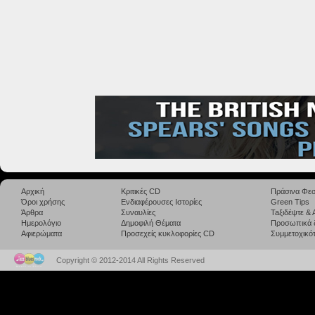
Αρχική
Κριτικές CD
Πράσινα Φεσ
Όροι χρήσης
Ενδιαφέρουσες Ιστορίες
Green Tips
Άρθρα
Συναυλίες
Taξιδέψτε &
Ημερολόγιο
Δημοφιλή Θέματα
Προσωπικά 
Αφιερώματα
Προσεχείς κυκλοφορίες CD
Συμμετοχικότ
Copyright © 2012-2014 All Rights Reserved