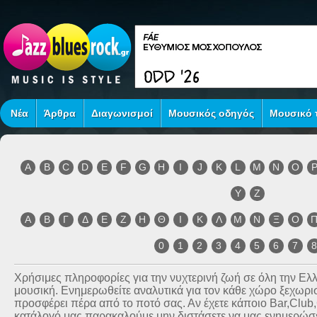
Νέα
Άρθρα
Διαγωνισμοί
Μουσικός οδηγός
Μουσικό τ
A
B
C
D
E
F
G
H
I
J
K
L
M
N
O
Y
Z
Α
Β
Γ
Δ
Ε
Ζ
Η
Θ
Ι
Κ
Λ
Μ
Ν
Ξ
Ο
0
1
2
3
4
5
6
7
Χρήσιμες πληροφορίες για την νυχτερινή ζωή σε όλη την Ε
μουσική. Ενημερωθείτε αναλυτικά για τον κάθε χώρο ξεχωριστ
προσφέρει πέρα από το ποτό σας. Αν έχετε κάποιο Bar,Club
κατάλογό μας παρακαλούμε μην διστάσετε να μας ενημερώσετ