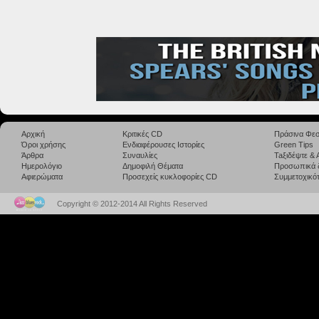
Αρχική
Κριτικές CD
Πράσινα Φεσ
Όροι χρήσης
Ενδιαφέρουσες Ιστορίες
Green Tips
Άρθρα
Συναυλίες
Taξιδέψτε &
Ημερολόγιο
Δημοφιλή Θέματα
Προσωπικά 
Αφιερώματα
Προσεχείς κυκλοφορίες CD
Συμμετοχικότ
Copyright © 2012-2014 All Rights Reserved