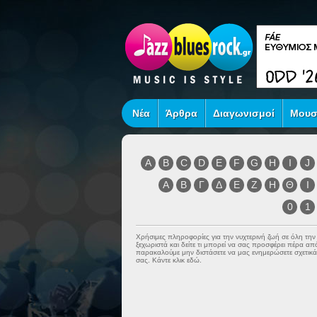
Νέα
Άρθρα
Διαγωνισμοί
Μουσ
A
B
C
D
E
F
G
H
I
J
Α
Β
Γ
Δ
Ε
Ζ
Η
Θ
Ι
0
1
Χρήσιμες πληροφορίες για την νυχτερινή ζωή σε όλη τη
ξεχωριστά και δείτε τι μπορεί να σας προσφέρει πέρα α
παρακαλούμε μην διστάσετε να μας ενημερώσετε σχετικά 
σας. Κάντε κλικ εδώ.