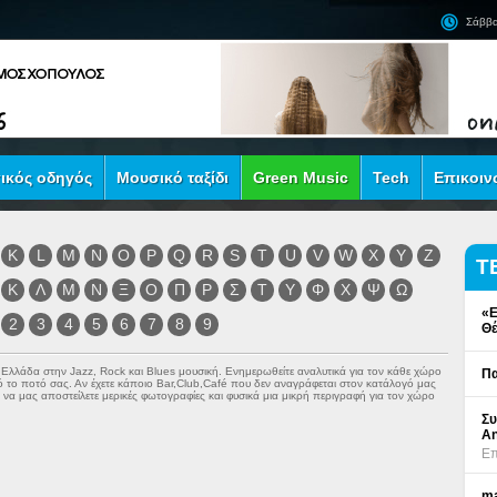
Σάββα
ικός οδηγός
Μουσικό ταξίδι
Green Music
Tech
Επικοιν
K
L
M
N
O
P
Q
R
S
T
U
V
W
X
Y
Z
Τ
Κ
Λ
Μ
Ν
Ξ
Ο
Π
Ρ
Σ
Τ
Υ
Φ
Χ
Ψ
Ω
«Ε
2
3
4
5
6
7
8
9
Θέ
ν Ελλάδα στην
Jazz
,
Rock
και
Blues
μουσική. Ενημερωθείτε αναλυτικά για τον κάθε χώρο
Πα
πό το ποτό σας. Αν έχετε κάποιο Bar,Club,Café που δεν αναγράφεται στον κατάλογό μας
να μας αποστείλετε μερικές φωτογραφίες και φυσικά μια μικρή περιγραφή για τον χώρο
Συ
An
Επ
ma