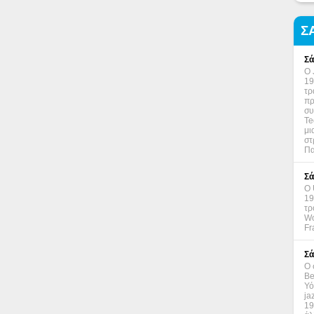
Σ
Σά
Ο 
19
τρ
πρ
συ
Te
μι
στ
Πα
Σά
Ο 
19
τρ
Wo
Fr
Σά
Ο 
Be
Υό
ja
19