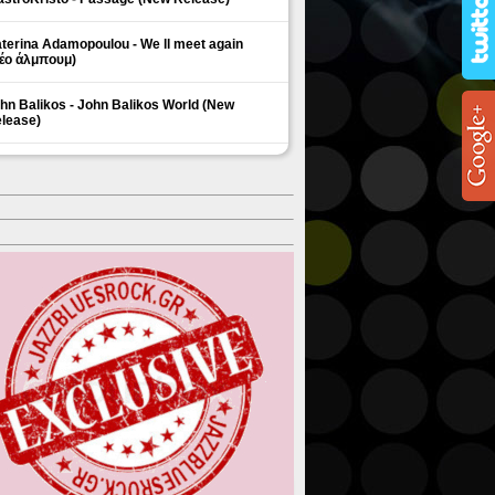
terina Adamopoulou - We ll meet again
έο άλμπουμ)
hn Balikos - John Balikos World (New
lease)
ΗΜΟΦΙΛΗ ΘΕΜΑΤΑ