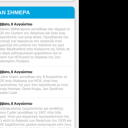
ΑΝ ΣΗΜΕΡΑ
ββατο, 8 Αυγούστου
James Witherspoon γεννήθηκε σαν σήμερα το
20 στο Gurdon του Arkansas και ήταν ένας
αγουδιστής των jump blues. Προσέλκυσε την
οσοχή των ακροατών στο τραγούδι όταν
μμετείχε στη μπάντα του πιανίστα της jazz
ddy Weatherford στην Καλκούτα της Ινδίας σε
α σειρά ραδιοφωνικών εμφανίσεων για το
ρατό των ΗΠΑ κατά τη διάρκεια του 2ου
γκοσμίου Πολέμου.
ββατο, 8 Αυγούστου
Urbie Green γεννήθηκε στις 8 Αυγούστου το
26 στην Alabama των ΗΠΑ, είναι ένας
ομπονίστας της jazz που περιόδευσε με τους
ody Herman, Gene Krupa, Jan Savitt και
ankie Carle.
ββατο, 8 Αυγούστου
σαξοφωνίστας τρομπετίστας και συνθέτης
nny Carter γεννήθηκε το 1907 στην Νέα
ρκη. Ήταν μια σημαντική προσωπικότητα της
zz κατά τη διάρκεια των δεκαετιών του 1930 και
40 λαμβάνοντας μεγάλη αναγνώριση από τους