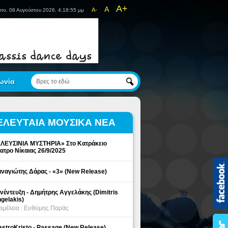
A+
A
A-
το, 08 Αυγούστου 2026, 4:18:55 μμ
ωνία
ΕΛΕΥΤΑΙΑ ΜΟΥΣΙΚΑ ΝΕΑ
ΛΕΥΣΙΝΙΑ ΜΥΣΤΗΡΙΑ» Στο Κατράκειο
ατρο Νίκαιας 26/9/2025
ναγιώτης Δάρας - «3» (New Release)
νέντευξη - Δημήτρης Αγγελάκης (Dimitris
gelakis)
ιμέλεια : Ευθύμης Παράς
stroKristo - Passage (New Release)