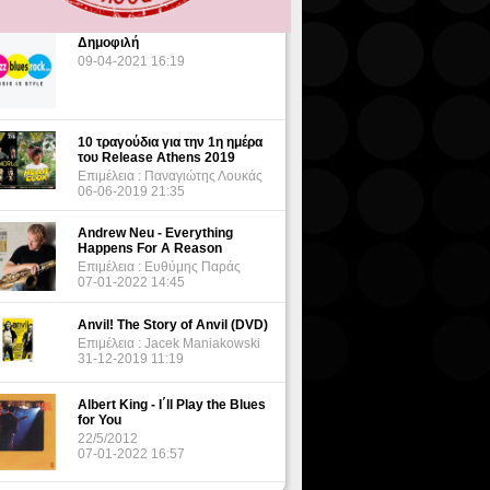
Δημοφιλή
09-04-2021 16:19
10 τραγούδια για την 1η ημέρα
του Release Athens 2019
Επιμέλεια : Παναγιώτης Λουκάς
06-06-2019 21:35
Andrew Neu - Everything
Happens For A Reason
Επιμέλεια : Ευθύμης Παράς
07-01-2022 14:45
Anvil! The Story of Anvil (DVD)
Επιμέλεια : Jacek Maniakowski
31-12-2019 11:19
Albert King - I΄ll Play the Blues
for You
22/5/2012
07-01-2022 16:57