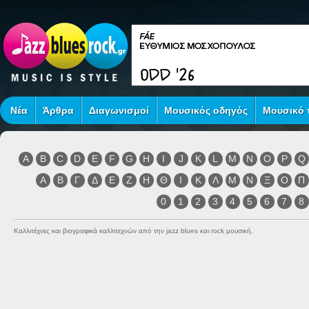
Νέα
Άρθρα
Διαγωνισμοί
Μουσικός οδηγός
Μουσικό τ
A
B
C
D
E
F
G
H
I
J
K
L
M
N
O
P
Q
Α
Β
Γ
Δ
Ε
Ζ
Η
Θ
Ι
Κ
Λ
Μ
Ν
Ξ
Ο
Π
0
1
2
3
4
5
6
7
8
Καλλιτέχνες και βιογραφικά καλλιτεχνών από την jazz blues και rock μουσική.