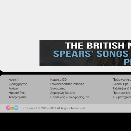
Αρχική
Κριτικές CD
Πράσινα Φεσ
Όροι χρήσης
Ενδιαφέρουσες Ιστορίες
Green Tips
Άρθρα
Συναυλίες
Taξιδέψτε &
Ημερολόγιο
Δημοφιλή Θέματα
Προσωπικά 
Αφιερώματα
Προσεχείς κυκλοφορίες CD
Συμμετοχικότ
Copyright © 2012-2014 All Rights Reserved