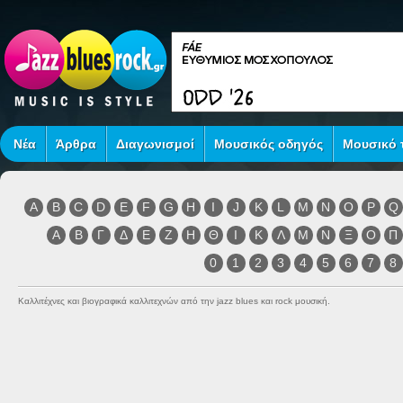
Νέα
Άρθρα
Διαγωνισμοί
Μουσικός οδηγός
Μουσικό τ
A
B
C
D
E
F
G
H
I
J
K
L
M
N
O
P
Q
Α
Β
Γ
Δ
Ε
Ζ
Η
Θ
Ι
Κ
Λ
Μ
Ν
Ξ
Ο
Π
0
1
2
3
4
5
6
7
8
Καλλιτέχνες και βιογραφικά καλλιτεχνών από την jazz blues και rock μουσική.