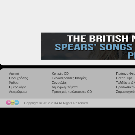
Αρχική
Κριτικές CD
Πράσινα Φεσ
Όροι χρήσης
Ενδιαφέρουσες Ιστορίες
Green Tips
Άρθρα
Συναυλίες
Taξιδέψτε &
Ημερολόγιο
Δημοφιλή Θέματα
Προσωπικά 
Αφιερώματα
Προσεχείς κυκλοφορίες CD
Συμμετοχικότ
Copyright © 2012-2014 All Rights Reserved