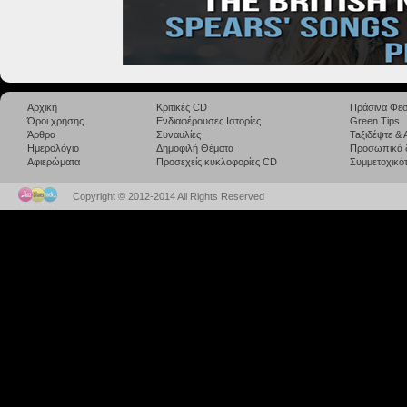
Αρχική
Κριτικές CD
Πράσινα Φεσ
Όροι χρήσης
Ενδιαφέρουσες Ιστορίες
Green Tips
Άρθρα
Συναυλίες
Taξιδέψτε &
Ημερολόγιο
Δημοφιλή Θέματα
Προσωπικά 
Αφιερώματα
Προσεχείς κυκλοφορίες CD
Συμμετοχικότ
Copyright © 2012-2014 All Rights Reserved