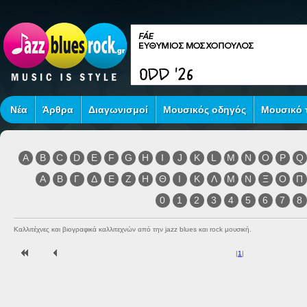
Νέα
Άρθρα
Διαγωνισμοί
Μουσικός οδηγός
Μουσικό τ
A
B
C
D
E
F
G
H
I
J
K
L
M
N
O
P
Q
Α
Β
Γ
Δ
Ε
Ζ
Η
Θ
Ι
Κ
Λ
Μ
Ν
Ξ
Ο
Π
0
1
2
3
4
5
6
7
8
Καλλιτέχνες και βιογραφικά καλλιτεχνών από την jazz blues και rock μουσική.
|
1
|