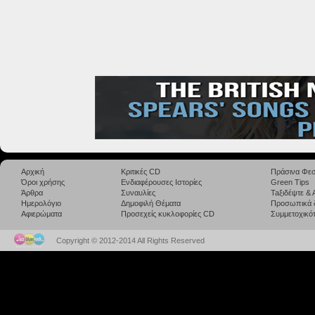
Αρχική
Κριτικές CD
Πράσινα Φεσ
Όροι χρήσης
Ενδιαφέρουσες Ιστορίες
Green Tips
Άρθρα
Συναυλίες
Taξιδέψτε &
Ημερολόγιο
Δημοφιλή Θέματα
Προσωπικά 
Αφιερώματα
Προσεχείς κυκλοφορίες CD
Συμμετοχικότ
Copyright © 2012-2014 All Rights Reserved