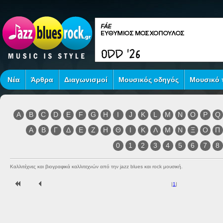
Νέα
Άρθρα
Διαγωνισμοί
Μουσικός οδηγός
Μουσικό τ
A
B
C
D
E
F
G
H
I
J
K
L
M
N
O
P
Q
Α
Β
Γ
Δ
Ε
Ζ
Η
Θ
Ι
Κ
Λ
Μ
Ν
Ξ
Ο
Π
0
1
2
3
4
5
6
7
8
Καλλιτέχνες και βιογραφικά καλλιτεχνών από την jazz blues και rock μουσική.
|
1
|