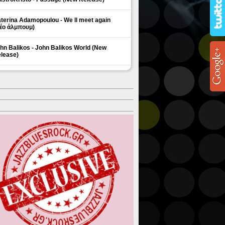
terina Adamopoulou - We ll meet again
έο άλμπουμ)
hn Balikos - John Balikos World (New
lease)
ΗΜΟΦΙΛΗ ΘΕΜΑΤΑ