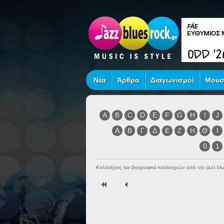
Νέα
Άρθρα
Διαγωνισμοί
Μουσ
A
B
C
D
E
F
G
H
I
J
Α
Β
Γ
Δ
Ε
Ζ
Η
Θ
Ι
0
1
Καλλιτέχνες και βιογραφικά καλλιτεχνών από την jazz blu