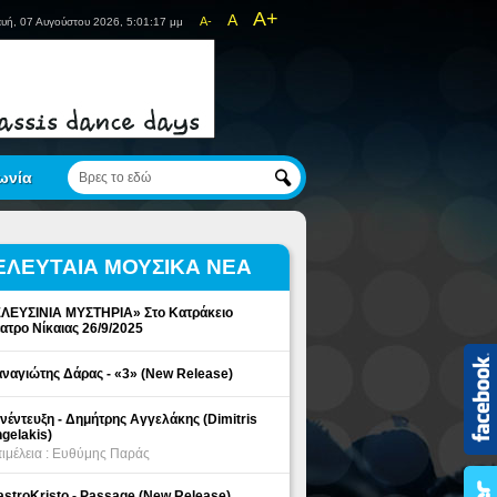
A+
A
A-
υή, 07 Αυγούστου 2026, 5:01:17 μμ
ωνία
ΕΛΕΥΤΑΙΑ ΜΟΥΣΙΚΑ ΝΕΑ
ΛΕΥΣΙΝΙΑ ΜΥΣΤΗΡΙΑ» Στο Κατράκειο
ατρο Νίκαιας 26/9/2025
ναγιώτης Δάρας - «3» (New Release)
νέντευξη - Δημήτρης Αγγελάκης (Dimitris
gelakis)
ιμέλεια : Ευθύμης Παράς
stroKristo - Passage (New Release)