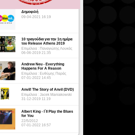
Δημοφιλή
09-04-2021 16:19
10 τραγούδια για την 1η ημέρα
του Release Athens 2019
Επιμέλεια : Παναγιώτης Λουκάς
06-06-2019 21:35
Andrew Neu - Everything
Happens For A Reason
Επιμέλεια : Ευθύμης Παράς
07-01-2022 14:45
Anvil! The Story of Anvil (DVD)
Επιμέλεια : Jacek Maniakowski
31-12-2019 11:19
Albert King - I΄ll Play the Blues
for You
22/5/2012
07-01-2022 16:57