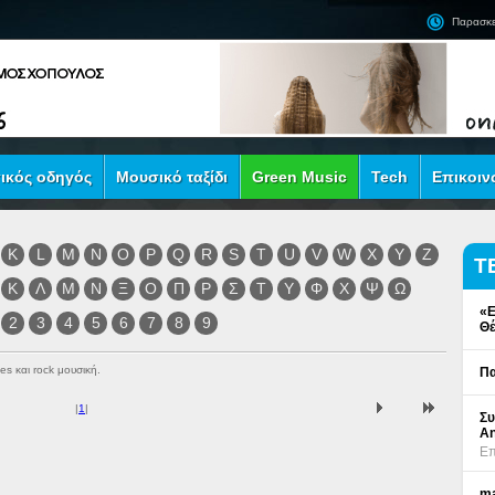
Παρασκε
ικός οδηγός
Μουσικό ταξίδι
Green Music
Tech
Επικοιν
K
L
M
N
O
P
Q
R
S
T
U
V
W
X
Y
Z
Τ
Κ
Λ
Μ
Ν
Ξ
Ο
Π
Ρ
Σ
Τ
Υ
Φ
Χ
Ψ
Ω
«Ε
2
3
4
5
6
7
8
9
Θέ
es και rock μουσική.
Πα
|
1
|
Συ
An
Επ
ma