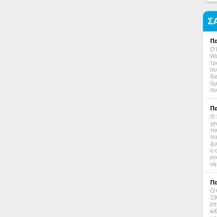
Σ
Πα
Ο 
Wo
τρ
συ
δι
όμ
συ
Πα
Ο 
γε
το
πο
ζω
ο 
στ
να
Πα
Ο 
19
επ
κι