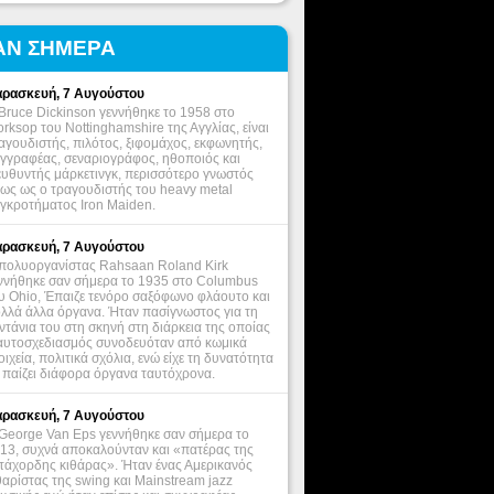
ΑΝ ΣΗΜΕΡΑ
ρασκευή, 7 Αυγούστου
Bruce Dickinson γεννήθηκε το 1958 στο
rksop του Nottinghamshire της Αγγλίας, είναι
αγουδιστής, πιλότος, ξιφομάχος, εκφωνητής,
γγραφέας, σεναριογράφος, ηθοποιός και
ευθυντής μάρκετινγκ, περισσότερο γνωστός
ως ως ο τραγουδιστής του heavy metal
γκροτήματος Iron Maiden.
ρασκευή, 7 Αυγούστου
πολυοργανίστας Rahsaan Roland Kirk
ννήθηκε σαν σήμερα το 1935 στο Columbus
υ Ohio, Έπαιζε τενόρο σαξόφωνο φλάουτο και
λλά άλλα όργανα. Ήταν πασίγνωστος για τη
ντάνια του στη σκηνή στη διάρκεια της οποίας
αυτοσχεδιασμός συνοδευόταν από κωμικά
οιχεία, πολιτικά σχόλια, ενώ είχε τη δυνατότητα
 παίζει διάφορα όργανα ταυτόχρονα.
ρασκευή, 7 Αυγούστου
George Van Eps γεννήθηκε σαν σήμερα το
13, συχνά αποκαλούνταν και «πατέρας της
τάχορδης κιθάρας». Ήταν ένας Αμερικανός
θαρίστας της swing και Mainstream jazz