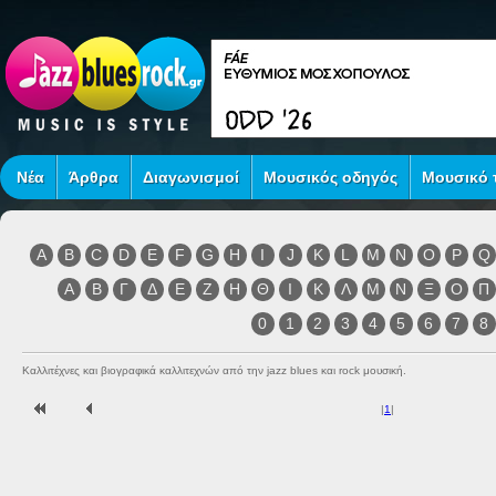
Νέα
Άρθρα
Διαγωνισμοί
Μουσικός οδηγός
Μουσικό τ
A
B
C
D
E
F
G
H
I
J
K
L
M
N
O
P
Q
Α
Β
Γ
Δ
Ε
Ζ
Η
Θ
Ι
Κ
Λ
Μ
Ν
Ξ
Ο
Π
0
1
2
3
4
5
6
7
8
Καλλιτέχνες και βιογραφικά καλλιτεχνών από την jazz blues και rock μουσική.
|
1
|