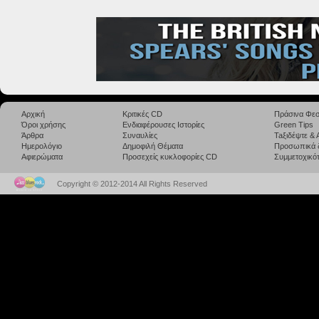
Αρχική
Κριτικές CD
Πράσινα Φεσ
Όροι χρήσης
Ενδιαφέρουσες Ιστορίες
Green Tips
Άρθρα
Συναυλίες
Taξιδέψτε &
Ημερολόγιο
Δημοφιλή Θέματα
Προσωπικά 
Αφιερώματα
Προσεχείς κυκλοφορίες CD
Συμμετοχικότ
Copyright © 2012-2014 All Rights Reserved