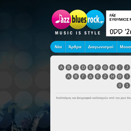
Νέα
Άρθρα
Διαγωνισμοί
Μουσ
A
B
C
D
E
F
G
H
I
J
Α
Β
Γ
Δ
Ε
Ζ
Η
Θ
Ι
0
1
Καλλιτέχνες και βιογραφικά καλλιτεχνών από την jazz blu