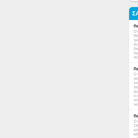
Σ
Πα
Ο 
Wo
τρ
συ
δι
όμ
συ
Πα
Ο 
γε
το
πο
ζω
ο 
στ
να
Πα
Ο 
19
επ
κι