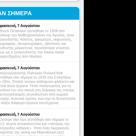
ΑΝ ΣΗΜΕΡΑ
ρασκευή, 7 Αυγούστου
Bruce Dickinson γεννήθηκε το 1958 στο
rksop του Nottinghamshire της Αγγλίας, είναι
αγουδιστής, πιλότος, ξιφομάχος, εκφωνητής,
γγραφέας, σεναριογράφος, ηθοποιός και
ευθυντής μάρκετινγκ, περισσότερο γνωστός
ως ως ο τραγουδιστής του heavy metal
γκροτήματος Iron Maiden.
ρασκευή, 7 Αυγούστου
πολυοργανίστας Rahsaan Roland Kirk
ννήθηκε σαν σήμερα το 1935 στο Columbus
υ Ohio, Έπαιζε τενόρο σαξόφωνο φλάουτο και
λλά άλλα όργανα. Ήταν πασίγνωστος για τη
ντάνια του στη σκηνή στη διάρκεια της οποίας
αυτοσχεδιασμός συνοδευόταν από κωμικά
οιχεία, πολιτικά σχόλια, ενώ είχε τη δυνατότητα
 παίζει διάφορα όργανα ταυτόχρονα.
ρασκευή, 7 Αυγούστου
George Van Eps γεννήθηκε σαν σήμερα το
13, συχνά αποκαλούνταν και «πατέρας της
τάχορδης κιθάρας». Ήταν ένας Αμερικανός
θαρίστας της swing και Mainstream jazz