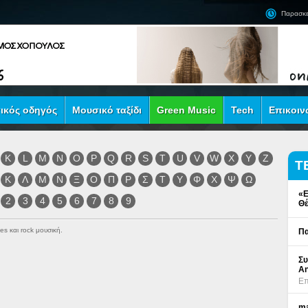
Παρασκε
ικός οδηγός
Μουσικό ταξίδι
Green Music
Tech
Επικοιν
K
L
M
N
O
P
Q
R
S
T
U
V
W
X
Y
Z
Τ
Κ
Λ
Μ
Ν
Ξ
Ο
Π
Ρ
Σ
Τ
Υ
Φ
Χ
Ψ
Ω
«Ε
2
3
4
5
6
7
8
9
Θέ
es και rock μουσική.
Πα
Συ
An
Επ
ma