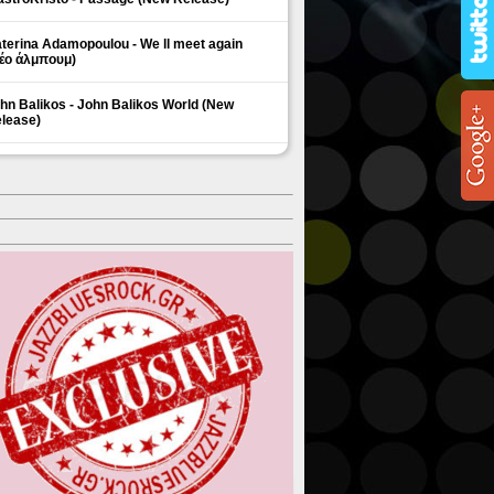
terina Adamopoulou - We ll meet again
έο άλμπουμ)
hn Balikos - John Balikos World (New
lease)
ΗΜΟΦΙΛΗ ΘΕΜΑΤΑ