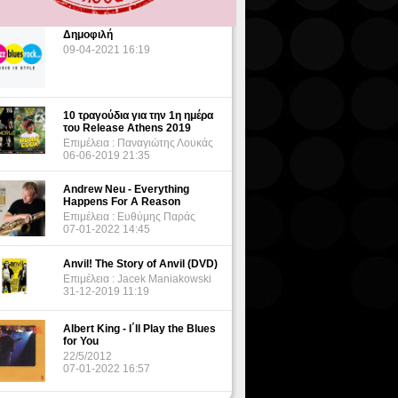
Δημοφιλή
09-04-2021 16:19
10 τραγούδια για την 1η ημέρα
του Release Athens 2019
Επιμέλεια : Παναγιώτης Λουκάς
06-06-2019 21:35
Andrew Neu - Everything
Happens For A Reason
Επιμέλεια : Ευθύμης Παράς
07-01-2022 14:45
Anvil! The Story of Anvil (DVD)
Επιμέλεια : Jacek Maniakowski
31-12-2019 11:19
Albert King - I΄ll Play the Blues
for You
22/5/2012
07-01-2022 16:57