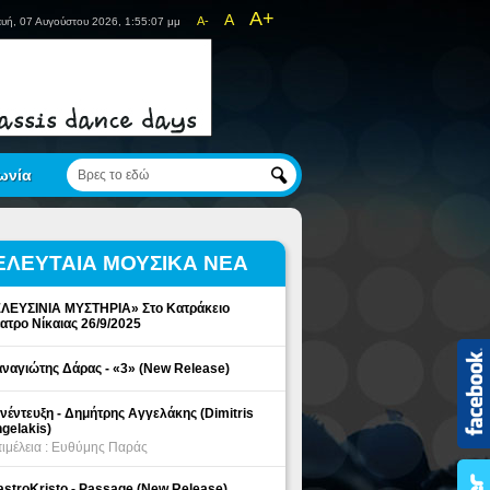
A+
A
A-
υή, 07 Αυγούστου 2026, 1:55:07 μμ
ωνία
ΕΛΕΥΤΑΙΑ ΜΟΥΣΙΚΑ ΝΕΑ
ΛΕΥΣΙΝΙΑ ΜΥΣΤΗΡΙΑ» Στο Κατράκειο
ατρο Νίκαιας 26/9/2025
ναγιώτης Δάρας - «3» (New Release)
νέντευξη - Δημήτρης Αγγελάκης (Dimitris
gelakis)
ιμέλεια : Ευθύμης Παράς
stroKristo - Passage (New Release)