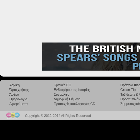
Αρχική
Κριτικές CD
Πράσινα Φεσ
Όροι χρήσης
Ενδιαφέρουσες Ιστορίες
Green Tips
Άρθρα
Συναυλίες
Taξιδέψτε &
Ημερολόγιο
Δημοφιλή Θέματα
Προσωπικά 
Αφιερώματα
Προσεχείς κυκλοφορίες CD
Συμμετοχικότ
Copyright © 2012-2014 All Rights Reserved