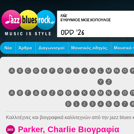
Νέα
Άρθρα
Διαγωνισμοί
Μουσικός οδηγός
Μουσικό τ
A
B
C
D
E
F
G
H
I
J
K
L
M
N
O
Y
Z
Α
Β
Γ
Δ
Ε
Ζ
Η
Θ
Ι
Κ
Λ
Μ
Ν
Ξ
Ο
0
1
2
3
4
5
6
7
Καλλιτέχνες και βιογραφικά καλλιτεχνών από την jazz blues κ
Parker, Charlie Βιογραφία