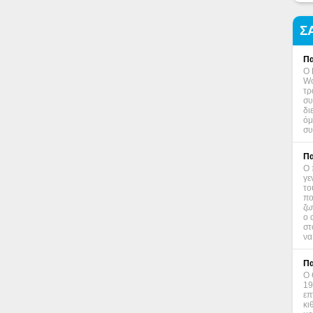
Σ
Πα
Ο 
Wo
τρ
συ
δι
όμ
συ
Πα
Ο 
γε
το
πο
ζω
ο 
στ
να
Πα
Ο 
19
επ
κι