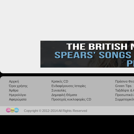
Αρχική
Κριτικές CD
Πράσινα Φεσ
Όροι χρήσης
Ενδιαφέρουσες Ιστορίες
Green Tips
Άρθρα
Συναυλίες
Taξιδέψτε &
Ημερολόγιο
Δημοφιλή Θέματα
Προσωπικά 
Αφιερώματα
Προσεχείς κυκλοφορίες CD
Συμμετοχικότ
Copyright © 2012-2014 All Rights Reserved