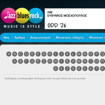
Νέα
Άρθρα
Διαγωνισμοί
Μουσικός οδηγός
Μουσικό τ
A
B
C
D
E
F
G
H
I
J
K
L
M
N
O
P
Q
Α
Β
Γ
Δ
Ε
Ζ
Η
Θ
Ι
Κ
Λ
Μ
Ν
Ξ
Ο
Π
0
1
2
3
4
5
6
7
8
Καλλιτέχνες και βιογραφικά καλλιτεχνών από την jazz blues και rock μουσική.