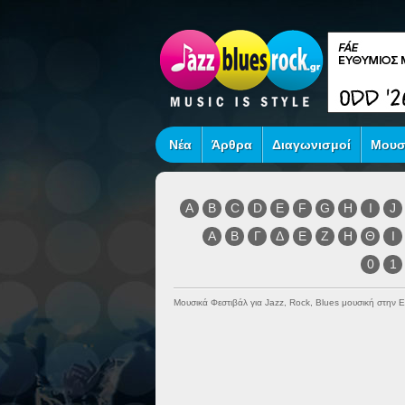
Νέα
Άρθρα
Διαγωνισμοί
Μουσ
A
B
C
D
E
F
G
H
I
J
Α
Β
Γ
Δ
Ε
Ζ
Η
Θ
Ι
0
1
Μουσικά Φεστιβάλ για Jazz, Rock, Blues μουσική στην 