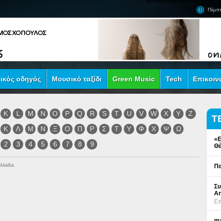
Πέμπτ
ικός οδηγός
Μουσικό ταξίδι
Green Music
Tech
Επικοιν
K
L
M
N
O
P
Q
R
S
T
U
V
W
X
Y
Z
Τ
Κ
Λ
Μ
Ν
Ξ
Ο
Π
Ρ
Σ
Τ
Υ
Φ
Χ
Ψ
Ω
«Ε
2
3
4
5
6
7
8
9
Θέ
Ελλάδα.
Πα
Συ
An
Επ
ma