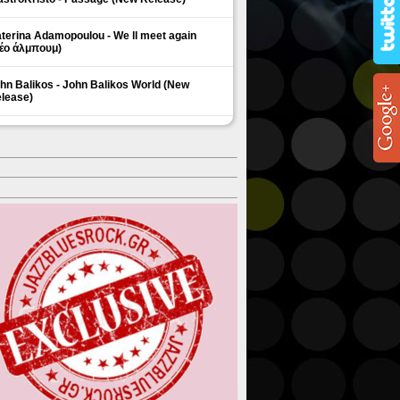
terina Adamopoulou - We ll meet again
έο άλμπουμ)
hn Balikos - John Balikos World (New
lease)
ΗΜΟΦΙΛΗ ΘΕΜΑΤΑ