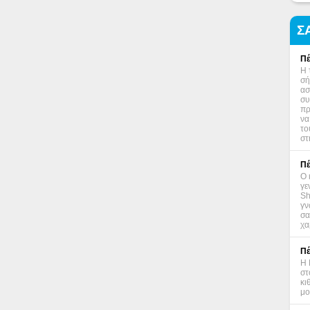
Σ
Πέ
Η 
σή
ασ
συ
πρ
να
το
στ
Πέ
Ο 
γε
Sh
γν
σα
χα
Πέ
Η 
στ
κι
μο