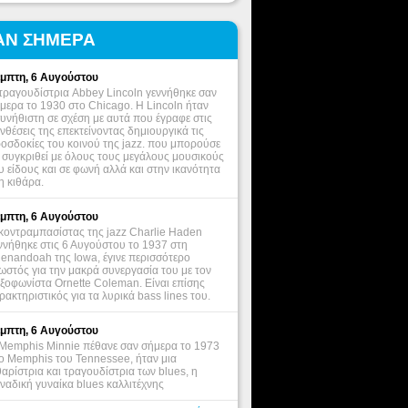
ΑΝ ΣΗΜΕΡΑ
μπτη, 6 Αυγούστου
τραγουδίστρια Abbey Lincoln γεννήθηκε σαν
μερα το 1930 στο Chicago. Η Lincoln ήταν
υνήθιστη σε σχέση με αυτά που έγραφε στις
νθέσεις της επεκτείνοντας δημιουργικά τις
οσδοκίες του κοινού της jazz. που μπορούσε
 συγκριθεί με όλους τους μεγάλους μουσικούς
υ είδους και σε φωνή αλλά και στην ικανότητα
η κιθάρα.
μπτη, 6 Αυγούστου
κοντραμπασίστας της jazz Charlie Haden
ννήθηκε στις 6 Αυγούστου το 1937 στη
enandoah της Iowa, έγινε περισσότερο
ωστός για την μακρά συνεργασία του με τον
ξοφωνίστα Ornette Coleman. Είναι επίσης
ρακτηριστικός για τα λυρικά bass lines του.
μπτη, 6 Αυγούστου
Memphis Minnie πέθανε σαν σήμερα το 1973
ο Memphis του Tennessee, ήταν μια
θαρίστρια και τραγουδίστρια των blues, η
ναδική γυναίκα blues καλλιτέχνης