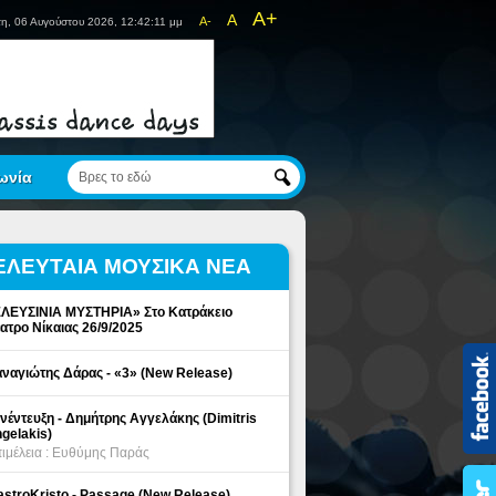
A+
A
A-
η, 06 Αυγούστου 2026, 12:42:11 μμ
ωνία
ΕΛΕΥΤΑΙΑ ΜΟΥΣΙΚΑ ΝΕΑ
ΛΕΥΣΙΝΙΑ ΜΥΣΤΗΡΙΑ» Στο Κατράκειο
ατρο Νίκαιας 26/9/2025
ναγιώτης Δάρας - «3» (New Release)
νέντευξη - Δημήτρης Αγγελάκης (Dimitris
gelakis)
ιμέλεια : Ευθύμης Παράς
stroKristo - Passage (New Release)