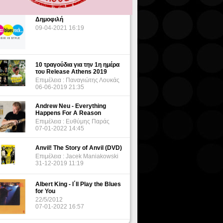
Δημοφιλή
09-04-2021 16:19
10 τραγούδια για την 1η ημέρα
του Release Athens 2019
Επιμέλεια : Παναγιώτης Λουκάς
06-06-2019 21:35
Andrew Neu - Everything
Happens For A Reason
Επιμέλεια : Ευθύμης Παράς
07-01-2022 14:45
Anvil! The Story of Anvil (DVD)
Επιμέλεια : Jacek Maniakowski
31-12-2019 11:19
Albert King - I΄ll Play the Blues
for You
22/5/2012
07-01-2022 16:57