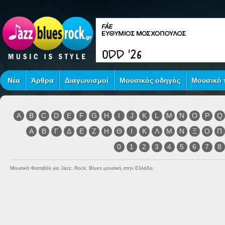
Νέα
Άρθρα
Διαγωνισμοί
Μουσικός οδηγός
Μουσικό τ
A
B
C
D
E
F
G
H
I
J
K
L
M
N
O
P
Q
Α
Β
Γ
Δ
Ε
Ζ
Η
Θ
Ι
Κ
Λ
Μ
Ν
Ξ
Ο
Π
0
1
2
3
4
5
6
7
8
Μουσικά Φεστιβάλ για Jazz, Rock, Blues μουσική στην Ελλάδα.