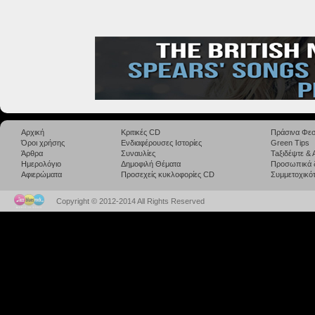
Αρχική
Κριτικές CD
Πράσινα Φεσ
Όροι χρήσης
Ενδιαφέρουσες Ιστορίες
Green Tips
Άρθρα
Συναυλίες
Taξιδέψτε &
Ημερολόγιο
Δημοφιλή Θέματα
Προσωπικά 
Αφιερώματα
Προσεχείς κυκλοφορίες CD
Συμμετοχικότ
Copyright © 2012-2014 All Rights Reserved