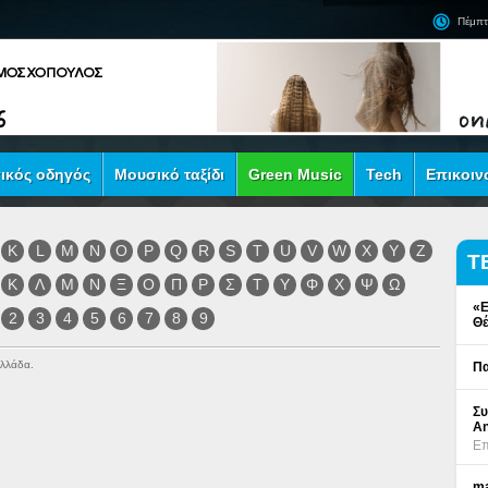
Πέμπτ
ικός οδηγός
Μουσικό ταξίδι
Green Music
Tech
Επικοιν
K
L
M
N
O
P
Q
R
S
T
U
V
W
X
Y
Z
Τ
Κ
Λ
Μ
Ν
Ξ
Ο
Π
Ρ
Σ
Τ
Υ
Φ
Χ
Ψ
Ω
«Ε
2
3
4
5
6
7
8
9
Θέ
Ελλάδα.
Πα
Συ
An
Επ
ma