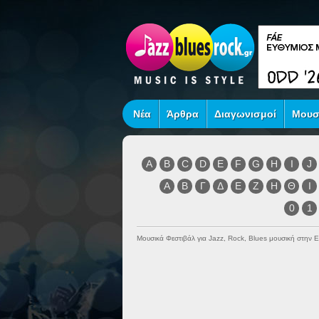
Νέα
Άρθρα
Διαγωνισμοί
Μουσ
A
B
C
D
E
F
G
H
I
J
Α
Β
Γ
Δ
Ε
Ζ
Η
Θ
Ι
0
1
Μουσικά Φεστιβάλ για Jazz, Rock, Blues μουσική στην 