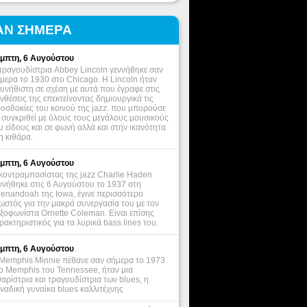
ΑΝ ΣΗΜΕΡΑ
μπτη, 6 Αυγούστου
τραγουδίστρια Abbey Lincoln γεννήθηκε σαν
μερα το 1930 στο Chicago. Η Lincoln ήταν
υνήθιστη σε σχέση με αυτά που έγραφε στις
νθέσεις της επεκτείνοντας δημιουργικά τις
οσδοκίες του κοινού της jazz. που μπορούσε
 συγκριθεί με όλους τους μεγάλους μουσικούς
υ είδους και σε φωνή αλλά και στην ικανότητα
η κιθάρα.
μπτη, 6 Αυγούστου
κοντραμπασίστας της jazz Charlie Haden
ννήθηκε στις 6 Αυγούστου το 1937 στη
enandoah της Iowa, έγινε περισσότερο
ωστός για την μακρά συνεργασία του με τον
ξοφωνίστα Ornette Coleman. Είναι επίσης
ρακτηριστικός για τα λυρικά bass lines του.
μπτη, 6 Αυγούστου
Memphis Minnie πέθανε σαν σήμερα το 1973
ο Memphis του Tennessee, ήταν μια
θαρίστρια και τραγουδίστρια των blues, η
ναδική γυναίκα blues καλλιτέχνης