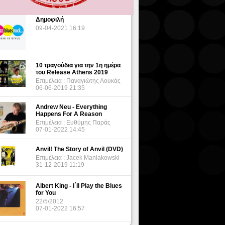
Δημοφιλή
09-04-2021 16:19
10 τραγούδια για την 1η ημέρα
του Release Athens 2019
Επιμέλεια : Παναγιώτης Λουκάς
06-06-2019 21:35
Andrew Neu - Everything
Happens For A Reason
Επιμέλεια : Ευθύμης Παράς
07-01-2022 14:45
Anvil! The Story of Anvil (DVD)
Επιμέλεια : Jacek Maniakowski
31-12-2019 11:19
Albert King - I΄ll Play the Blues
for You
22/5/2012
07-01-2022 16:57