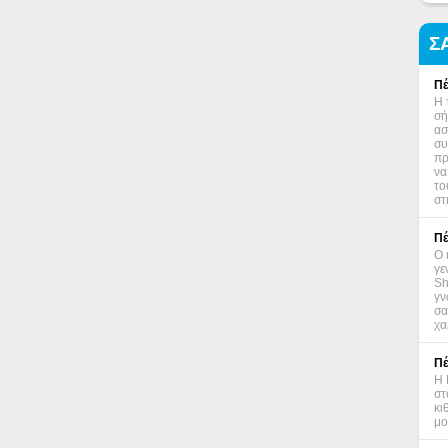
Σ
Πέ
Η 
σή
ασ
συ
πρ
να
το
στ
Πέ
Ο 
γε
Sh
γν
σα
χα
Πέ
Η 
στ
κι
μο