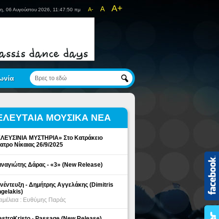
A+
A
A-
η, 06 Αυγούστου 2026, 11:47:50 πμ
ωνία
ΕΛΕΥΤΑΙΑ ΜΟΥΣΙΚΑ ΝΕΑ
ΛΕΥΣΙΝΙΑ ΜΥΣΤΗΡΙΑ» Στο Κατράκειο
ατρο Νίκαιας 26/9/2025
ναγιώτης Δάρας - «3» (New Release)
νέντευξη - Δημήτρης Αγγελάκης (Dimitris
gelakis)
ιμέλεια : Ευθύμης Παράς
stroKristo - Passage (New Release)