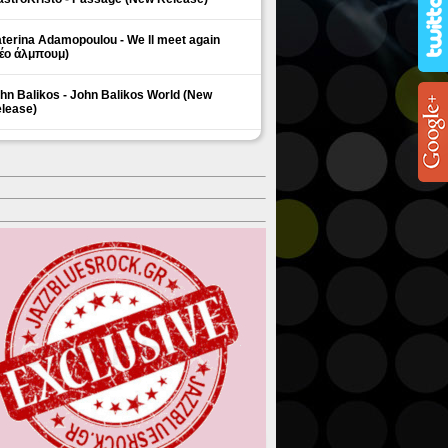
terina Adamopoulou - We ll meet again
έο άλμπουμ)
hn Balikos - John Balikos World (New
lease)
ΗΜΟΦΙΛΗ ΘΕΜΑΤΑ