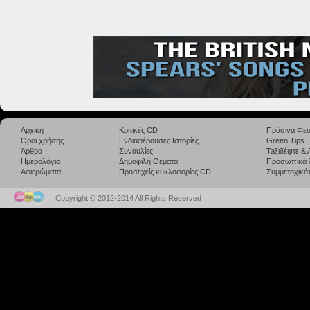
Αρχική
Κριτικές CD
Πράσινα Φεσ
Όροι χρήσης
Ενδιαφέρουσες Ιστορίες
Green Tips
Άρθρα
Συναυλίες
Taξιδέψτε &
Ημερολόγιο
Δημοφιλή Θέματα
Προσωπικά 
Αφιερώματα
Προσεχείς κυκλοφορίες CD
Συμμετοχικότ
Copyright © 2012-2014 All Rights Reserved