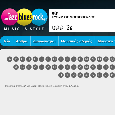
Νέα
Άρθρα
Διαγωνισμοί
Μουσικός οδηγός
Μουσικό τ
A
B
C
D
E
F
G
H
I
J
K
L
M
N
O
P
Q
Α
Β
Γ
Δ
Ε
Ζ
Η
Θ
Ι
Κ
Λ
Μ
Ν
Ξ
Ο
Π
0
1
2
3
4
5
6
7
8
Μουσικά Φεστιβάλ για Jazz, Rock, Blues μουσική στην Ελλάδα.