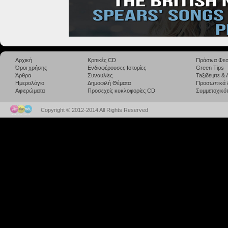
Αρχική
Κριτικές CD
Πράσινα Φεσ
Όροι χρήσης
Ενδιαφέρουσες Ιστορίες
Green Tips
Άρθρα
Συναυλίες
Taξιδέψτε &
Ημερολόγιο
Δημοφιλή Θέματα
Προσωπικά 
Αφιερώματα
Προσεχείς κυκλοφορίες CD
Συμμετοχικότ
Copyright © 2012-2014 All Rights Reserved