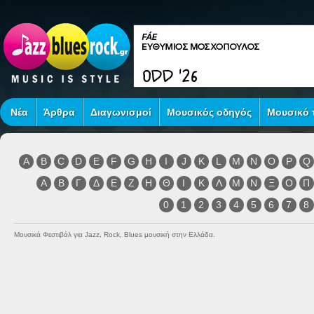
Νέα
Άρθρα
Διαγωνισμοί
Μουσικός οδηγός
Μουσικό τ
A
B
C
D
E
F
G
H
I
J
K
L
M
N
O
P
Q
Α
Β
Γ
Δ
Ε
Ζ
Η
Θ
Ι
Κ
Λ
Μ
Ν
Ξ
Ο
Π
0
1
2
3
4
5
6
7
8
Μουσικά Φεστιβάλ για Jazz, Rock, Blues μουσική στην Ελλάδα.