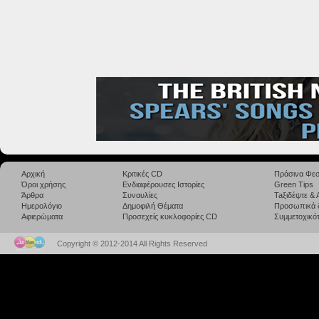
Αρχική
Κριτικές CD
Πράσινα Φεσ
Όροι χρήσης
Ενδιαφέρουσες Ιστορίες
Green Tips
Άρθρα
Συναυλίες
Taξιδέψτε &
Ημερολόγιο
Δημοφιλή Θέματα
Προσωπικά 
Αφιερώματα
Προσεχείς κυκλοφορίες CD
Συμμετοχικότ
Copyright © 2012-2014 All Rights Reserved