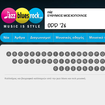
Νέα
Άρθρα
Διαγωνισμοί
Μουσικός οδηγός
Μουσικό τ
A
B
C
D
E
F
G
H
I
J
K
L
M
N
O
P
Q
Α
Β
Γ
Δ
Ε
Ζ
Η
Θ
Ι
Κ
Λ
Μ
Ν
Ξ
Ο
Π
0
1
2
3
4
5
6
7
8
Καλλιτέχνες και βιογραφικά καλλιτεχνών από την jazz blues και rock μουσική.