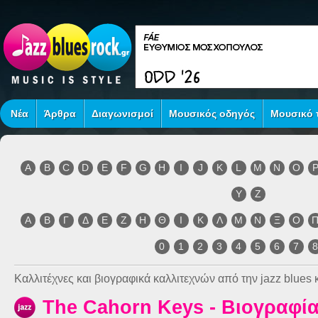
Νέα
Άρθρα
Διαγωνισμοί
Μουσικός οδηγός
Μουσικό τ
A
B
C
D
E
F
G
H
I
J
K
L
M
N
O
Y
Z
Α
Β
Γ
Δ
Ε
Ζ
Η
Θ
Ι
Κ
Λ
Μ
Ν
Ξ
Ο
0
1
2
3
4
5
6
7
Καλλιτέχνες και βιογραφικά καλλιτεχνών από την jazz blues κ
The Cahorn Keys - Βιογραφί