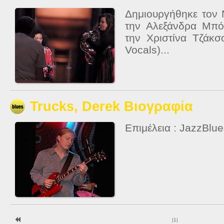
Δημιουργήθηκε τον
την Αλεξάνδρα Μπό
την Χριστίνα Τζάκσ
Vocals)...
Trucks, Derek Βιογραφία
Επιμέλεια : JazzBlu
|
1
|