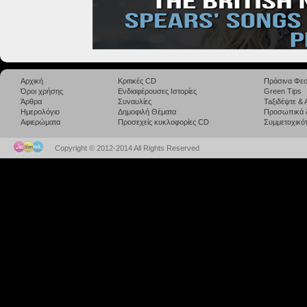
Αρχική
Κριτικές CD
Πράσινα Φεσ
Όροι χρήσης
Ενδιαφέρουσες Ιστορίες
Green Tips
Άρθρα
Συναυλίες
Taξιδέψτε &
Ημερολόγιο
Δημοφιλή Θέματα
Προσωπικά 
Αφιερώματα
Προσεχείς κυκλοφορίες CD
Συμμετοχικότ
Copyright © 2012-2014 All Rights Reserved