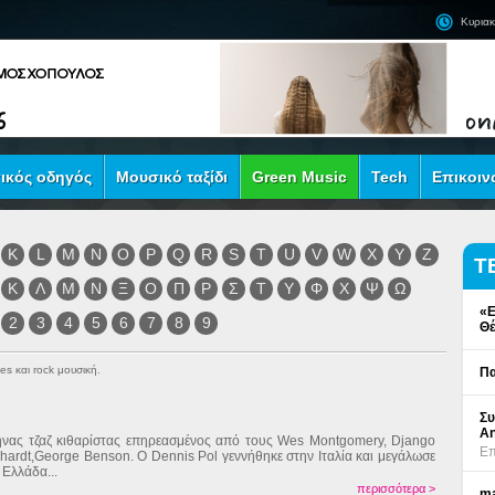
Κυριακ
ικός οδηγός
Μουσικό ταξίδι
Green Music
Tech
Επικοιν
K
L
M
N
O
P
Q
R
S
T
U
V
W
X
Y
Z
Τ
Κ
Λ
Μ
Ν
Ξ
Ο
Π
Ρ
Σ
Τ
Υ
Φ
Χ
Ψ
Ω
«Ε
2
3
4
5
6
7
8
9
Θέ
es και rock μουσική.
Πα
Συ
An
νας τζαζ κιθαρίστας επηρεασμένος από τους Wes Montgomery, Django
Επ
hardt,George Benson. Ο Dennis Pol γεννήθηκε στην Ιταλία και μεγάλωσε
 Ελλάδα...
περισσότερα >
ma