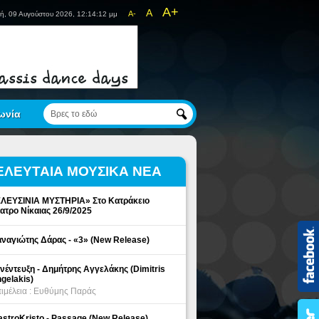
A+
A
A-
ή, 09 Αυγούστου 2026, 12:14:12 μμ
ωνία
ΕΛΕΥΤΑΙΑ ΜΟΥΣΙΚΑ ΝΕΑ
ΛΕΥΣΙΝΙΑ ΜΥΣΤΗΡΙΑ» Στο Κατράκειο
ατρο Νίκαιας 26/9/2025
ναγιώτης Δάρας - «3» (New Release)
νέντευξη - Δημήτρης Αγγελάκης (Dimitris
gelakis)
ιμέλεια : Ευθύμης Παράς
stroKristo - Passage (New Release)