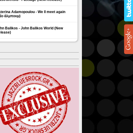
terina Adamopoulou - We ll meet again
έο άλμπουμ)
hn Balikos - John Balikos World (New
lease)
ΗΜΟΦΙΛΗ ΘΕΜΑΤΑ