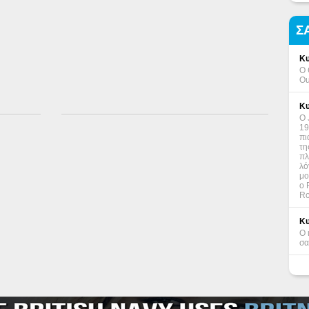
Σ
Κυ
Ο 
Ou
Κυ
Ο 
19
πι
τη
πλ
λό
μο
ο 
Ro
Κυ
Ο 
σα