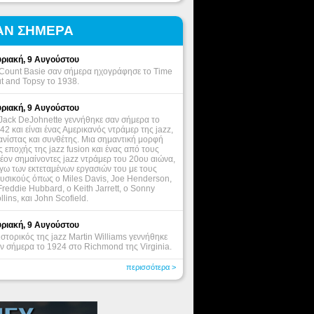
ΑΝ ΣΗΜΕΡΑ
ριακή, 9 Αυγούστου
Count Basie σαν σήμερα ηχογράφησε το Time
t and Topsy το 1938.
ριακή, 9 Αυγούστου
Jack DeJohnette γεννήθηκε σαν σήμερα το
42 και είναι ένας Αμερικανός ντράμερ της jazz,
ανίστας και συνθέτης. Μια σημαντική μορφή
ς εποχής της jazz fusion και ένας από τους
έον σημαίνοντες jazz ντράμερ του 20ου αιώνα,
γω των εκτεταμένων εργασιών του με τους
υσικούς όπως ο Miles Davis, Joe Henderson,
Freddie Hubbard, ο Keith Jarrett, o Sonny
llins, και John Scofield.
ριακή, 9 Αυγούστου
ιστορικός της jazz Martin Williams γεννήθηκε
ν σήμερα το 1924 στο Richmond της Virginia.
περισσότερα >