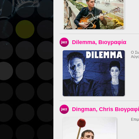
Dilemma, Βιογραφία
O Σω
Αύγο
Dingman, Chris Βιογραφ
Επιμ