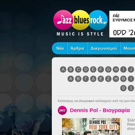
Νέα
Άρθρα
Διαγωνισμοί
Μουσ
A
B
C
D
E
F
G
H
I
J
Α
Β
Γ
Δ
Ε
Ζ
Η
Θ
Ι
0
1
Καλλιτέχνες και βιογραφικά καλλιτεχνών από την jazz blu
Dennis Pol - Βιογραφία
Έλλη
Rein
στην