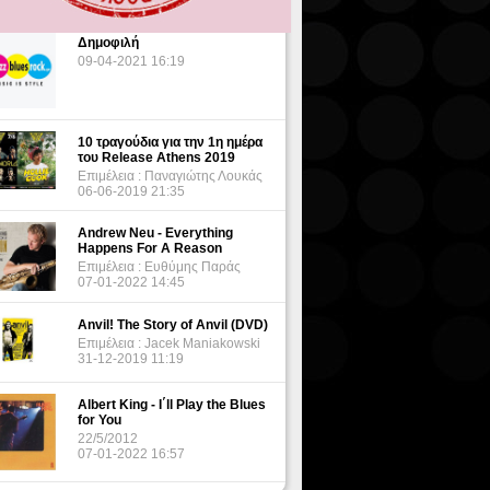
Δημοφιλή
09-04-2021 16:19
10 τραγούδια για την 1η ημέρα
του Release Athens 2019
Επιμέλεια : Παναγιώτης Λουκάς
06-06-2019 21:35
Andrew Neu - Everything
Happens For A Reason
Επιμέλεια : Ευθύμης Παράς
07-01-2022 14:45
Anvil! The Story of Anvil (DVD)
Επιμέλεια : Jacek Maniakowski
31-12-2019 11:19
Albert King - I΄ll Play the Blues
for You
22/5/2012
07-01-2022 16:57