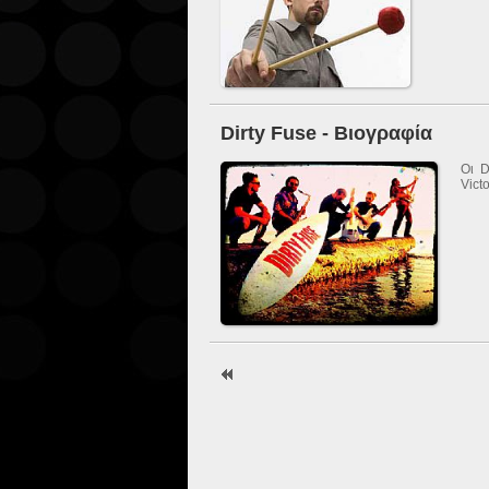
Dirty Fuse - Βιογραφία
Οι D
Vict