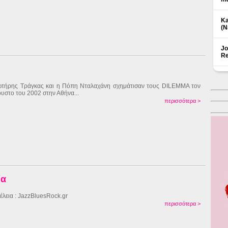
Ka
(Ν
Jo
Re
τήρης Τράγκας και η Πόπη Νταλαχάνη σχημάτισαν τους DILEMMA τον
υστο του 2002 στην Αθήνα...
περισσότερα >
ία
έλεια : JazzBluesRock.gr
περισσότερα >
Δ