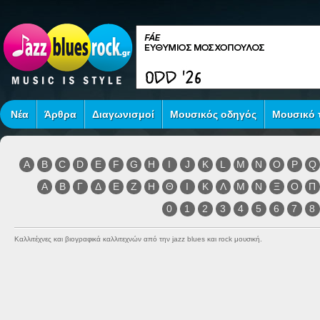
Νέα
Άρθρα
Διαγωνισμοί
Μουσικός οδηγός
Μουσικό τ
A
B
C
D
E
F
G
H
I
J
K
L
M
N
O
P
Q
Α
Β
Γ
Δ
Ε
Ζ
Η
Θ
Ι
Κ
Λ
Μ
Ν
Ξ
Ο
Π
0
1
2
3
4
5
6
7
8
Καλλιτέχνες και βιογραφικά καλλιτεχνών από την jazz blues και rock μουσική.