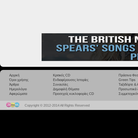
Αρχική
Κριτικές CD
Πράσινα Φεσ
Όροι χρήσης
Ενδιαφέρουσες Ιστορίες
Green Tips
Άρθρα
Συναυλίες
Taξιδέψτε &
Ημερολόγιο
Δημοφιλή Θέματα
Προσωπικά 
Αφιερώματα
Προσεχείς κυκλοφορίες CD
Συμμετοχικότ
Copyright © 2012-2014 All Rights Reserved