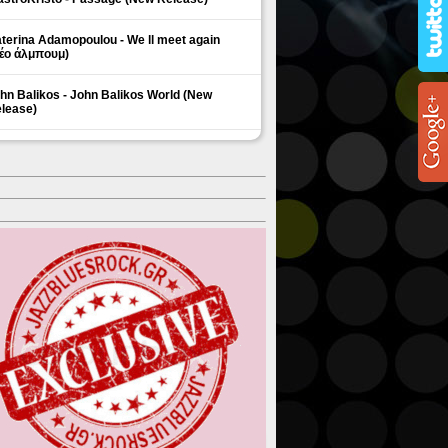
terina Adamopoulou - We ll meet again
έο άλμπουμ)
hn Balikos - John Balikos World (New
lease)
ΗΜΟΦΙΛΗ ΘΕΜΑΤΑ