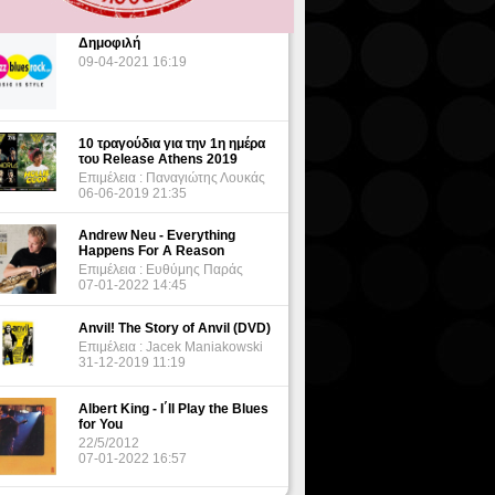
Δημοφιλή
09-04-2021 16:19
10 τραγούδια για την 1η ημέρα
του Release Athens 2019
Επιμέλεια : Παναγιώτης Λουκάς
06-06-2019 21:35
Andrew Neu - Everything
Happens For A Reason
Επιμέλεια : Ευθύμης Παράς
07-01-2022 14:45
Anvil! The Story of Anvil (DVD)
Επιμέλεια : Jacek Maniakowski
31-12-2019 11:19
Albert King - I΄ll Play the Blues
for You
22/5/2012
07-01-2022 16:57