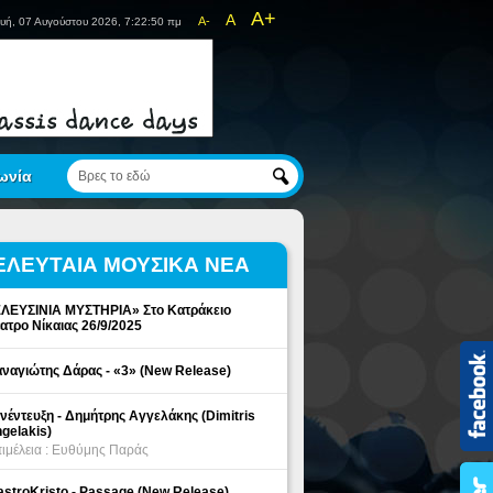
A+
A
A-
υή, 07 Αυγούστου 2026, 7:22:50 πμ
ωνία
ΕΛΕΥΤΑΙΑ ΜΟΥΣΙΚΑ ΝΕΑ
ΛΕΥΣΙΝΙΑ ΜΥΣΤΗΡΙΑ» Στο Κατράκειο
ατρο Νίκαιας 26/9/2025
ναγιώτης Δάρας - «3» (New Release)
νέντευξη - Δημήτρης Αγγελάκης (Dimitris
gelakis)
ιμέλεια : Ευθύμης Παράς
stroKristo - Passage (New Release)