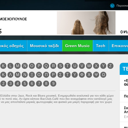
Παρασκε
ικός οδηγός
Μουσικό ταξίδι
Green Music
Tech
Επικοιν
K
L
M
N
O
P
Q
R
S
T
U
V
W
X
Y
Z
Τ
Κ
Λ
Μ
Ν
Ξ
Ο
Π
Ρ
Σ
Τ
Υ
Φ
Χ
Ψ
Ω
«Ε
2
3
4
5
6
7
8
9
Θέ
ν Ελλάδα στην
Jazz
,
Rock
και
Blues
μουσική. Ενημερωθείτε αναλυτικά για τον κάθε χώρο
Πα
πό το ποτό σας. Αν έχετε κάποιο Bar,Club,Café που δεν αναγράφεται στον κατάλογό μας
να μας αποστείλετε μερικές φωτογραφίες και φυσικά μια μικρή περιγραφή για τον χώρο
Συ
An
Επ
ma