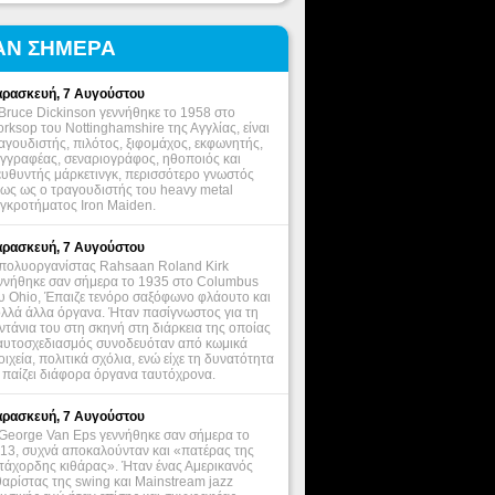
ΑΝ ΣΗΜΕΡΑ
ρασκευή, 7 Αυγούστου
Bruce Dickinson γεννήθηκε το 1958 στο
rksop του Nottinghamshire της Αγγλίας, είναι
αγουδιστής, πιλότος, ξιφομάχος, εκφωνητής,
γγραφέας, σεναριογράφος, ηθοποιός και
ευθυντής μάρκετινγκ, περισσότερο γνωστός
ως ως ο τραγουδιστής του heavy metal
γκροτήματος Iron Maiden.
ρασκευή, 7 Αυγούστου
πολυοργανίστας Rahsaan Roland Kirk
ννήθηκε σαν σήμερα το 1935 στο Columbus
υ Ohio, Έπαιζε τενόρο σαξόφωνο φλάουτο και
λλά άλλα όργανα. Ήταν πασίγνωστος για τη
ντάνια του στη σκηνή στη διάρκεια της οποίας
αυτοσχεδιασμός συνοδευόταν από κωμικά
οιχεία, πολιτικά σχόλια, ενώ είχε τη δυνατότητα
 παίζει διάφορα όργανα ταυτόχρονα.
ρασκευή, 7 Αυγούστου
George Van Eps γεννήθηκε σαν σήμερα το
13, συχνά αποκαλούνταν και «πατέρας της
τάχορδης κιθάρας». Ήταν ένας Αμερικανός
θαρίστας της swing και Mainstream jazz