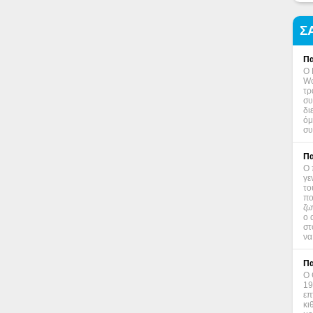
Σ
Πα
Ο 
Wo
τρ
συ
δι
όμ
συ
Πα
Ο 
γε
το
πο
ζω
ο 
στ
να
Πα
Ο 
19
επ
κι