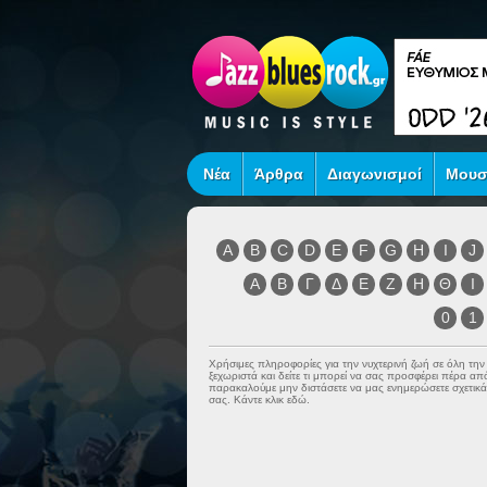
Νέα
Άρθρα
Διαγωνισμοί
Μουσ
A
B
C
D
E
F
G
H
I
J
Α
Β
Γ
Δ
Ε
Ζ
Η
Θ
Ι
0
1
Χρήσιμες πληροφορίες για την νυχτερινή ζωή σε όλη τη
ξεχωριστά και δείτε τι μπορεί να σας προσφέρει πέρα α
παρακαλούμε μην διστάσετε να μας ενημερώσετε σχετικά 
σας. Κάντε κλικ εδώ.