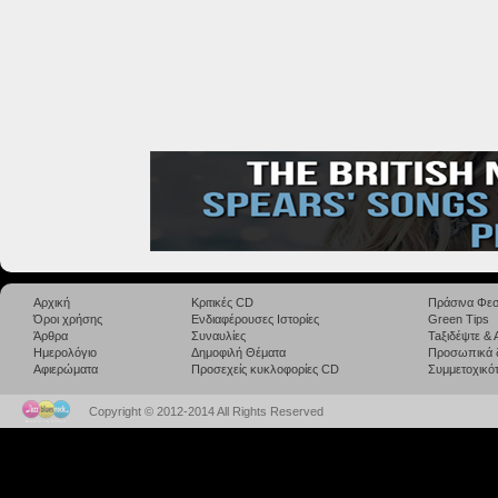
Αρχική
Κριτικές CD
Πράσινα Φεσ
Όροι χρήσης
Ενδιαφέρουσες Ιστορίες
Green Tips
Άρθρα
Συναυλίες
Taξιδέψτε &
Ημερολόγιο
Δημοφιλή Θέματα
Προσωπικά 
Αφιερώματα
Προσεχείς κυκλοφορίες CD
Συμμετοχικότ
Copyright © 2012-2014 All Rights Reserved