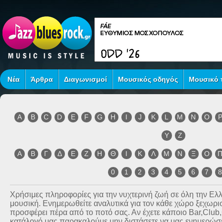
Νέα
Άρθρα
Διαγωνισμοί
Μουσικός οδηγός
Μουσικό τ
A
B
C
D
E
F
G
H
I
J
K
L
M
N
O
Y
Z
Α
Β
Γ
Δ
Ε
Ζ
Η
Θ
Ι
Κ
Λ
Μ
Ν
Ξ
Ο
0
1
2
3
4
5
6
7
Χρήσιμες πληροφορίες για την νυχτερινή ζωή σε όλη την Ε
μουσική. Ενημερωθείτε αναλυτικά για τον κάθε χώρο ξεχωριστ
προσφέρει πέρα από το ποτό σας. Αν έχετε κάποιο Bar,Club
κατάλογό μας παρακαλούμε μην διστάσετε να μας ενημερώσετ