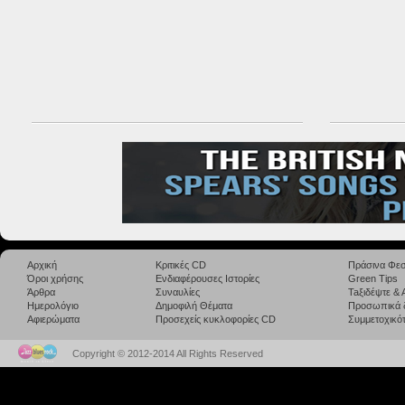
Αρχική
Κριτικές CD
Πράσινα Φεσ
Όροι χρήσης
Ενδιαφέρουσες Ιστορίες
Green Tips
Άρθρα
Συναυλίες
Taξιδέψτε &
Ημερολόγιο
Δημοφιλή Θέματα
Προσωπικά 
Αφιερώματα
Προσεχείς κυκλοφορίες CD
Συμμετοχικότ
Copyright © 2012-2014 All Rights Reserved