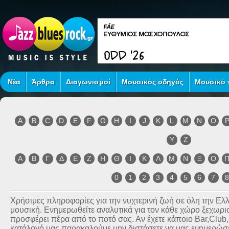
Νέα
Άρθρα
Διαγωνισμοί
Μουσικός οδηγός
Μουσικό τ
A
B
C
D
E
F
G
H
I
J
K
L
M
N
O
Y
Z
Α
Β
Γ
Δ
Ε
Ζ
Η
Θ
Ι
Κ
Λ
Μ
Ν
Ξ
Ο
0
1
2
3
4
5
6
7
Χρήσιμες πληροφορίες για την νυχτερινή ζωή σε όλη την Ε
μουσική. Ενημερωθείτε αναλυτικά για τον κάθε χώρο ξεχωριστ
προσφέρει πέρα από το ποτό σας. Αν έχετε κάποιο Bar,Club
κατάλογό μας παρακαλούμε μην διστάσετε να μας ενημερώσετ