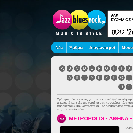
Νέα
Άρθρα
Διαγωνισμοί
Μουσ
A
B
C
D
E
F
G
H
I
J
Α
Β
Γ
Δ
Ε
Ζ
Η
Θ
Ι
0
1
Χρήσιμες πληροφορίες για την νυχτερινή ζωή σε όλη τη
ξεχωριστά και δείτε τι μπορεί να σας προσφέρει πέρα α
παρακαλούμε μην διστάσετε να μας ενημερώσετε σχετικά 
σας. Κάντε κλικ εδώ.
METROPOLIS - ΑΘΗΝΑ 
Metr