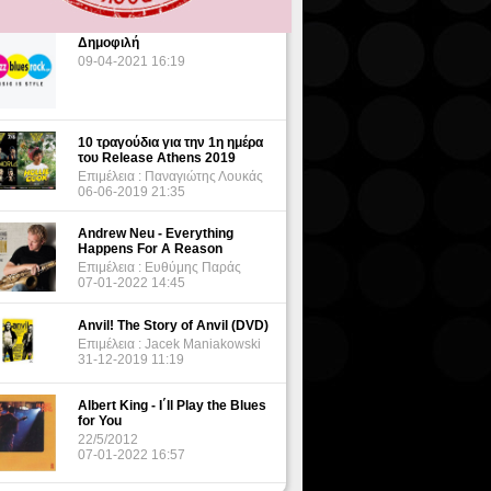
Δημοφιλή
09-04-2021 16:19
10 τραγούδια για την 1η ημέρα
του Release Athens 2019
Επιμέλεια : Παναγιώτης Λουκάς
06-06-2019 21:35
Andrew Neu - Everything
Happens For A Reason
Επιμέλεια : Ευθύμης Παράς
07-01-2022 14:45
Anvil! The Story of Anvil (DVD)
Επιμέλεια : Jacek Maniakowski
31-12-2019 11:19
Albert King - I΄ll Play the Blues
for You
22/5/2012
07-01-2022 16:57