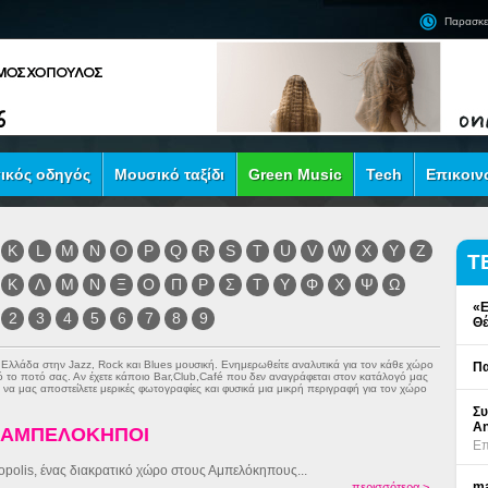
Παρασκε
ικός οδηγός
Μουσικό ταξίδι
Green Music
Tech
Επικοιν
K
L
M
N
O
P
Q
R
S
T
U
V
W
X
Y
Z
Τ
Κ
Λ
Μ
Ν
Ξ
Ο
Π
Ρ
Σ
Τ
Υ
Φ
Χ
Ψ
Ω
«Ε
2
3
4
5
6
7
8
9
Θέ
ν Ελλάδα στην
Jazz
,
Rock
και
Blues
μουσική. Ενημερωθείτε αναλυτικά για τον κάθε χώρο
Πα
πό το ποτό σας. Αν έχετε κάποιο Bar,Club,Café που δεν αναγράφεται στον κατάλογό μας
να μας αποστείλετε μερικές φωτογραφίες και φυσικά μια μικρή περιγραφή για τον χώρο
Συ
An
- ΑΜΠΕΛΟΚΗΠΟΙ
Επ
opolis, ένας διακρατικό χώρο στους Αμπελόκηπους...
ma
περισσότερα >