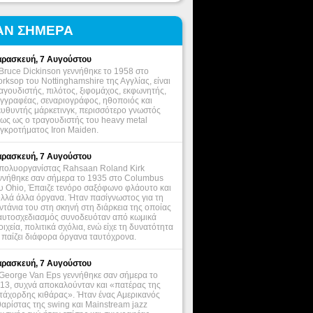
ΑΝ ΣΗΜΕΡΑ
ρασκευή, 7 Αυγούστου
Bruce Dickinson γεννήθηκε το 1958 στο
rksop του Nottinghamshire της Αγγλίας, είναι
αγουδιστής, πιλότος, ξιφομάχος, εκφωνητής,
γγραφέας, σεναριογράφος, ηθοποιός και
ευθυντής μάρκετινγκ, περισσότερο γνωστός
ως ως ο τραγουδιστής του heavy metal
γκροτήματος Iron Maiden.
ρασκευή, 7 Αυγούστου
πολυοργανίστας Rahsaan Roland Kirk
ννήθηκε σαν σήμερα το 1935 στο Columbus
υ Ohio, Έπαιζε τενόρο σαξόφωνο φλάουτο και
λλά άλλα όργανα. Ήταν πασίγνωστος για τη
ντάνια του στη σκηνή στη διάρκεια της οποίας
αυτοσχεδιασμός συνοδευόταν από κωμικά
οιχεία, πολιτικά σχόλια, ενώ είχε τη δυνατότητα
 παίζει διάφορα όργανα ταυτόχρονα.
ρασκευή, 7 Αυγούστου
George Van Eps γεννήθηκε σαν σήμερα το
13, συχνά αποκαλούνταν και «πατέρας της
τάχορδης κιθάρας». Ήταν ένας Αμερικανός
θαρίστας της swing και Mainstream jazz