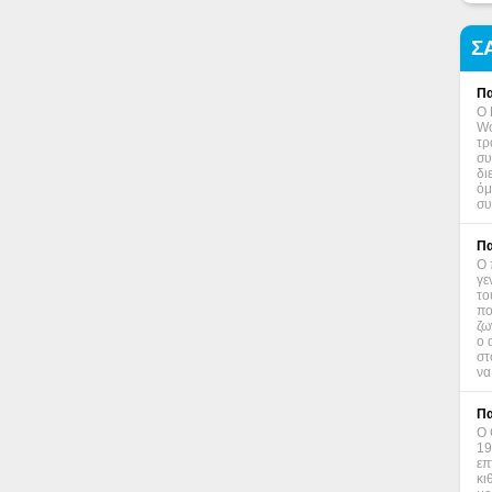
Σ
Πα
Ο 
Wo
τρ
συ
δι
όμ
συ
Πα
Ο 
γε
το
πο
ζω
ο 
στ
να
Πα
Ο 
19
επ
κι