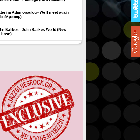
terina Adamopoulou - We ll meet again
έο άλμπουμ)
hn Balikos - John Balikos World (New
lease)
ΗΜΟΦΙΛΗ ΘΕΜΑΤΑ