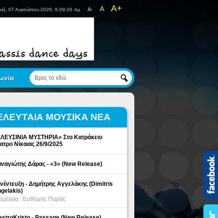
A+
A
A-
υή, 07 Αυγούστου 2026, 6:09:26 πμ
ωνία
ΕΛΕΥΤΑΙΑ ΜΟΥΣΙΚΑ ΝΕΑ
ΛΕΥΣΙΝΙΑ ΜΥΣΤΗΡΙΑ» Στο Κατράκειο
ατρο Νίκαιας 26/9/2025
ναγιώτης Δάρας - «3» (New Release)
νέντευξη - Δημήτρης Αγγελάκης (Dimitris
gelakis)
ιμέλεια : Ευθύμης Παράς
stroKristo - Passage (New Release)