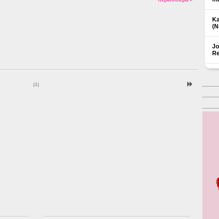
Ka
(Ν
Jo
Re
|
1
|
Δ