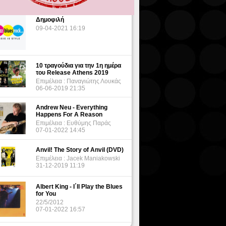
Δημοφιλή
09-04-2021 16:19
10 τραγούδια για την 1η ημέρα
του Release Athens 2019
Επιμέλεια : Παναγιώτης Λουκάς
06-06-2019 21:35
Andrew Neu - Everything
Happens For A Reason
Επιμέλεια : Ευθύμης Παράς
07-01-2022 14:45
Anvil! The Story of Anvil (DVD)
Επιμέλεια : Jacek Maniakowski
31-12-2019 11:19
Albert King - I΄ll Play the Blues
for You
22/5/2012
07-01-2022 16:57