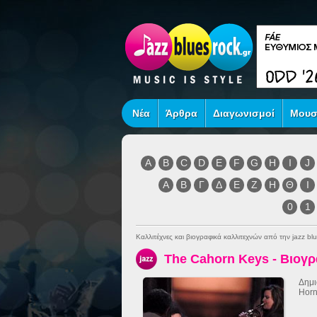
Νέα
Άρθρα
Διαγωνισμοί
Μουσ
A
B
C
D
E
F
G
H
I
J
Α
Β
Γ
Δ
Ε
Ζ
Η
Θ
Ι
0
1
Καλλιτέχνες και βιογραφικά καλλιτεχνών από την jazz blu
The Cahorn Keys - Βιογ
Δημι
Horn