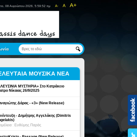
A+
A
A-
το, 08 Αυγούστου 2026, 5:59:52 πμ
ωνία
ΕΛΕΥΤΑΙΑ ΜΟΥΣΙΚΑ ΝΕΑ
ΛΕΥΣΙΝΙΑ ΜΥΣΤΗΡΙΑ» Στο Κατράκειο
ατρο Νίκαιας 26/9/2025
ναγιώτης Δάρας - «3» (New Release)
νέντευξη - Δημήτρης Αγγελάκης (Dimitris
gelakis)
ιμέλεια : Ευθύμης Παράς
stroKristo - Passage (New Release)