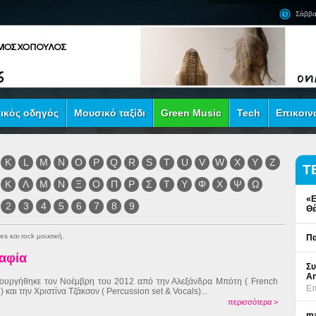
Σάββα
ικός οδηγός
Μουσικό ταξίδι
Green Music
Tech
Επικοιν
K
L
M
N
O
P
Q
R
S
T
U
V
W
X
Y
Z
Τ
Κ
Λ
Μ
Ν
Ξ
Ο
Π
Ρ
Σ
Τ
Υ
Φ
Χ
Ψ
Ω
«Ε
2
3
4
5
6
7
8
9
Θέ
es και rock μουσική.
Πα
ραφία
Συ
An
ουργήθηκε τον Νοέμβρη του 2012 από την Αλεξάνδρα Μπότη ( French
Επ
) και την Χριστίνα Τζάκσον ( Percussion set & Vocals)...
περισσότερα >
ma