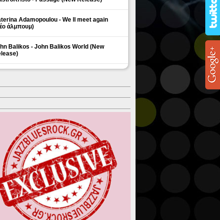
terina Adamopoulou - We ll meet again
έο άλμπουμ)
hn Balikos - John Balikos World (New
lease)
ΗΜΟΦΙΛΗ ΘΕΜΑΤΑ