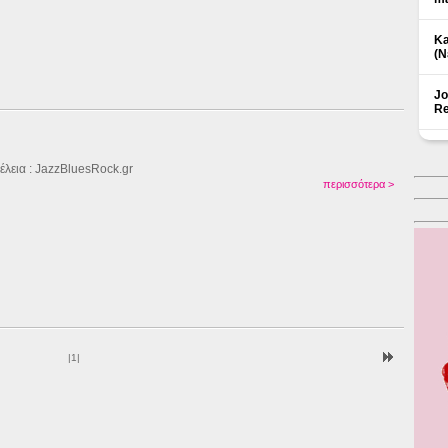
Ka
(Ν
Jo
Re
έλεια : JazzBluesRock.gr
περισσότερα >
|
1
|
Δ