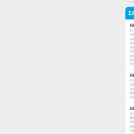
Σ
Σά
Ο 
19
τρ
πρ
συ
Te
μι
στ
Πα
Σά
Ο 
19
τρ
Wo
Fr
Σά
Ο 
Be
Υό
ja
19