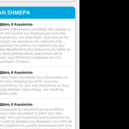
ΑΝ ΣΗΜΕΡΑ
ββατο, 8 Αυγούστου
James Witherspoon γεννήθηκε σαν σήμερα το
20 στο Gurdon του Arkansas και ήταν ένας
αγουδιστής των jump blues. Προσέλκυσε την
οσοχή των ακροατών στο τραγούδι όταν
μμετείχε στη μπάντα του πιανίστα της jazz
ddy Weatherford στην Καλκούτα της Ινδίας σε
α σειρά ραδιοφωνικών εμφανίσεων για το
ρατό των ΗΠΑ κατά τη διάρκεια του 2ου
γκοσμίου Πολέμου.
ββατο, 8 Αυγούστου
Urbie Green γεννήθηκε στις 8 Αυγούστου το
26 στην Alabama των ΗΠΑ, είναι ένας
ομπονίστας της jazz που περιόδευσε με τους
ody Herman, Gene Krupa, Jan Savitt και
ankie Carle.
ββατο, 8 Αυγούστου
σαξοφωνίστας τρομπετίστας και συνθέτης
nny Carter γεννήθηκε το 1907 στην Νέα
ρκη. Ήταν μια σημαντική προσωπικότητα της
zz κατά τη διάρκεια των δεκαετιών του 1930 και
40 λαμβάνοντας μεγάλη αναγνώριση από τους