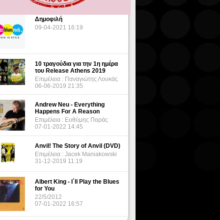
Δημοφιλή
09-04-2021 16:19
10 τραγούδια για την 1η ημέρα
του Release Athens 2019
Επιμέλεια : Παναγιώτης Λουκάς
06-06-2019 21:35
Andrew Neu - Everything
Happens For A Reason
Επιμέλεια : Ευθύμης Παράς
07-01-2022 14:45
Anvil! The Story of Anvil (DVD)
Επιμέλεια : Jacek Maniakowski
31-12-2019 11:19
Albert King - I΄ll Play the Blues
for You
22/5/2012
07-01-2022 16:57