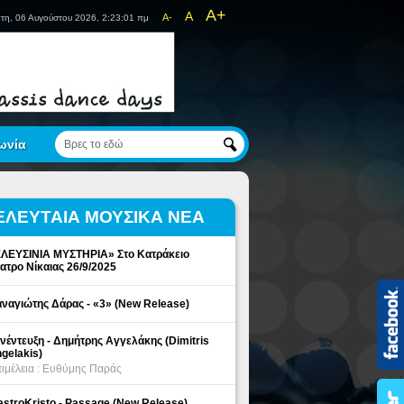
A+
A
A-
τη, 06 Αυγούστου 2026, 2:23:01 πμ
ωνία
ΕΛΕΥΤΑΙΑ ΜΟΥΣΙΚΑ ΝΕΑ
ΛΕΥΣΙΝΙΑ ΜΥΣΤΗΡΙΑ» Στο Κατράκειο
ατρο Νίκαιας 26/9/2025
ναγιώτης Δάρας - «3» (New Release)
νέντευξη - Δημήτρης Αγγελάκης (Dimitris
gelakis)
ιμέλεια : Ευθύμης Παράς
stroKristo - Passage (New Release)