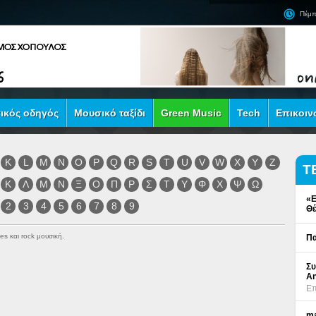
Πέμπ
ικός οδηγός
Μουσικό ταξίδι
Green Music
Tech
Επικοιν
K
L
M
N
O
P
Q
R
S
T
U
V
W
X
Y
Z
Τ
Κ
Λ
Μ
Ν
Ξ
Ο
Π
Ρ
Σ
Τ
Υ
Φ
Χ
Ψ
Ω
«Ε
2
3
4
5
6
7
8
9
Θέ
es και rock μουσική.
Πα
Συ
An
Επ
ma