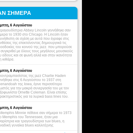
ΑΝ ΣΗΜΕΡΑ
μπτη, 6 Αυγούστου
τραγουδίστρια Abbey Lincoln γεννήθηκε σαν
μερα το 1930 στο Chicago. Η Lincoln ήταν
υνήθιστη σε σχέση με αυτά που έγραφε στις
νθέσεις της επεκτείνοντας δημιουργικά τις
οσδοκίες του κοινού της jazz. που μπορούσε
 συγκριθεί με όλους τους μεγάλους μουσικούς
υ είδους και σε φωνή αλλά και στην ικανότητα
η κιθάρα.
μπτη, 6 Αυγούστου
κοντραμπασίστας της jazz Charlie Haden
ννήθηκε στις 6 Αυγούστου το 1937 στη
enandoah της Iowa, έγινε περισσότερο
ωστός για την μακρά συνεργασία του με τον
ξοφωνίστα Ornette Coleman. Είναι επίσης
ρακτηριστικός για τα λυρικά bass lines του.
μπτη, 6 Αυγούστου
Memphis Minnie πέθανε σαν σήμερα το 1973
ο Memphis του Tennessee, ήταν μια
θαρίστρια και τραγουδίστρια των blues, η
ναδική γυναίκα blues καλλιτέχνης