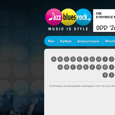
Νέα
Άρθρα
Διαγωνισμοί
Μουσ
A
B
C
D
E
F
G
H
I
J
Α
Β
Γ
Δ
Ε
Ζ
Η
Θ
Ι
0
1
Καλλιτέχνες και βιογραφικά καλλιτεχνών από την jazz blu