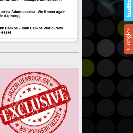
terina Adamopoulou - We ll meet again
έο άλμπουμ)
hn Balikos - John Balikos World (New
lease)
ΗΜΟΦΙΛΗ ΘΕΜΑΤΑ