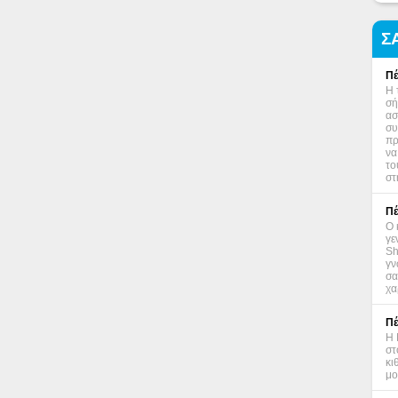
Σ
Πέ
Η 
σή
ασ
συ
πρ
να
το
στ
Πέ
Ο 
γε
Sh
γν
σα
χα
Πέ
Η 
στ
κι
μο