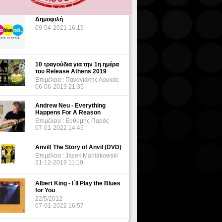
Δημοφιλή
09-04-2021 16:19
10 τραγούδια για την 1η ημέρα
του Release Athens 2019
Επιμέλεια : Παναγιώτης Λουκάς
06-06-2019 21:35
Andrew Neu - Everything
Happens For A Reason
Επιμέλεια : Ευθύμης Παράς
07-01-2022 14:45
Anvil! The Story of Anvil (DVD)
Επιμέλεια : Jacek Maniakowski
31-12-2019 11:19
Albert King - I΄ll Play the Blues
for You
22/5/2012
07-01-2022 16:57