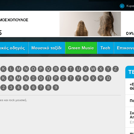
Κυρια
ικός οδηγός
Μουσικό ταξίδι
Green Music
Tech
Επικοιν
K
L
M
N
O
P
Q
R
S
T
U
V
W
X
Y
Z
Τ
Κ
Λ
Μ
Ν
Ξ
Ο
Π
Ρ
Σ
Τ
Υ
Φ
Χ
Ψ
Ω
«Ε
2
3
4
5
6
7
8
9
Θέ
es και rock μουσική.
Πα
Συ
An
Επ
ma