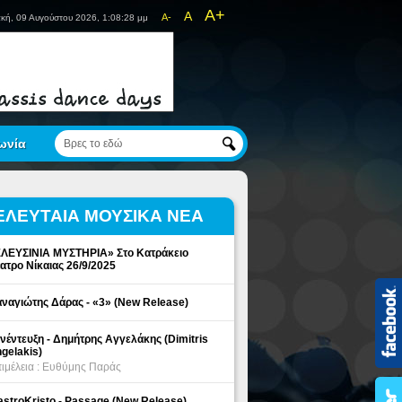
A+
A
A-
κή, 09 Αυγούστου 2026, 1:08:28 μμ
ωνία
ΕΛΕΥΤΑΙΑ ΜΟΥΣΙΚΑ ΝΕΑ
ΛΕΥΣΙΝΙΑ ΜΥΣΤΗΡΙΑ» Στο Κατράκειο
ατρο Νίκαιας 26/9/2025
ναγιώτης Δάρας - «3» (New Release)
νέντευξη - Δημήτρης Αγγελάκης (Dimitris
gelakis)
ιμέλεια : Ευθύμης Παράς
stroKristo - Passage (New Release)