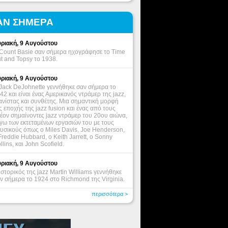
ΑΝ ΣΗΜΕΡΑ
ριακή, 9 Αυγούστου
Count Basie σαν σήμερα ηχογράφησε το Time
t and Topsy το 1938.
ριακή, 9 Αυγούστου
Jack DeJohnette γεννήθηκε σαν σήμερα το
42 και είναι ένας Αμερικανός ντράμερ της jazz,
ανίστας και συνθέτης. Μια σημαντική μορφή
ς εποχής της jazz fusion και ένας από τους
έον σημαίνοντες jazz ντράμερ του 20ου αιώνα,
γω των εκτεταμένων εργασιών του με τους
υσικούς όπως ο Miles Davis, Joe Henderson,
Freddie Hubbard, ο Keith Jarrett, o Sonny
llins, και John Scofield.
ριακή, 9 Αυγούστου
ιστορικός της jazz Martin Williams γεννήθηκε
ν σήμερα το 1924 στο Richmond της Virginia.
περισσότερα >