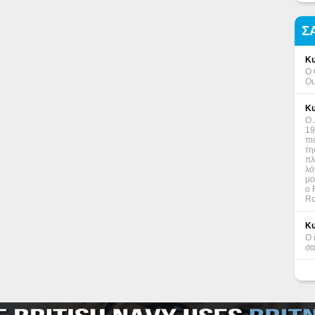
Σ
Κυ
Ο 
Ou
Κυ
Ο 
19
πι
τη
πλ
λό
μο
ο 
Ro
Κυ
Ο 
σα