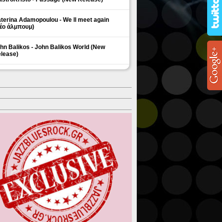
terina Adamopoulou - We ll meet again
έο άλμπουμ)
hn Balikos - John Balikos World (New
lease)
ΗΜΟΦΙΛΗ ΘΕΜΑΤΑ