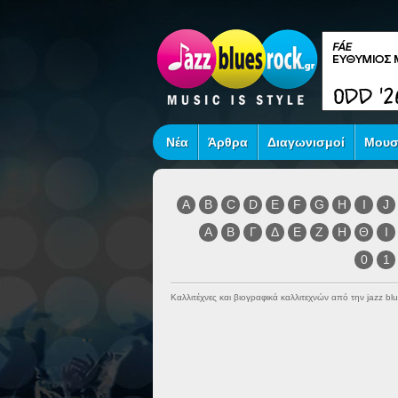
Νέα
Άρθρα
Διαγωνισμοί
Μουσ
A
B
C
D
E
F
G
H
I
J
Α
Β
Γ
Δ
Ε
Ζ
Η
Θ
Ι
0
1
Καλλιτέχνες και βιογραφικά καλλιτεχνών από την jazz blu