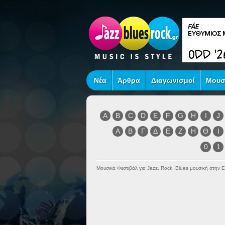
Νέα
Άρθρα
Διαγωνισμοί
Μουσ
A
B
C
D
E
F
G
H
I
J
Α
Β
Γ
Δ
Ε
Ζ
Η
Θ
Ι
0
1
Μουσικά Φεστιβάλ για Jazz, Rock, Blues μουσική στην 