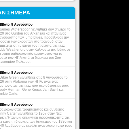
ΑΝ ΣΗΜΕΡΑ
ββατο, 8 Αυγούστου
James Witherspoon γεννήθηκε σαν σήμερα το
20 στο Gurdon του Arkansas και ήταν ένας
αγουδιστής των jump blues. Προσέλκυσε την
οσοχή των ακροατών στο τραγούδι όταν
μμετείχε στη μπάντα του πιανίστα της jazz
ddy Weatherford στην Καλκούτα της Ινδίας σε
α σειρά ραδιοφωνικών εμφανίσεων για το
ρατό των ΗΠΑ κατά τη διάρκεια του 2ου
γκοσμίου Πολέμου.
ββατο, 8 Αυγούστου
Urbie Green γεννήθηκε στις 8 Αυγούστου το
26 στην Alabama των ΗΠΑ, είναι ένας
ομπονίστας της jazz που περιόδευσε με τους
ody Herman, Gene Krupa, Jan Savitt και
ankie Carle.
ββατο, 8 Αυγούστου
σαξοφωνίστας τρομπετίστας και συνθέτης
nny Carter γεννήθηκε το 1907 στην Νέα
ρκη. Ήταν μια σημαντική προσωπικότητα της
zz κατά τη διάρκεια των δεκαετιών του 1930 και
40 λαμβάνοντας μεγάλη αναγνώριση από τους