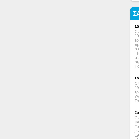
Σ
Σά
Ο 
19
τρ
πρ
συ
Te
μι
στ
Πα
Σά
Ο 
19
τρ
Wo
Fr
Σά
Ο 
Be
Υό
ja
19