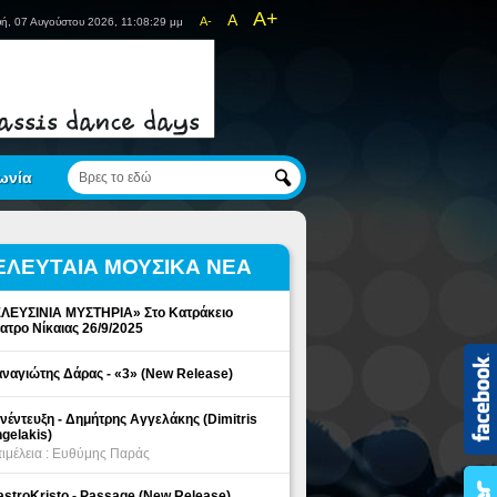
A+
A
A-
ή, 07 Αυγούστου 2026, 11:08:29 μμ
ωνία
ΕΛΕΥΤΑΙΑ ΜΟΥΣΙΚΑ ΝΕΑ
ΛΕΥΣΙΝΙΑ ΜΥΣΤΗΡΙΑ» Στο Κατράκειο
ατρο Νίκαιας 26/9/2025
ναγιώτης Δάρας - «3» (New Release)
νέντευξη - Δημήτρης Αγγελάκης (Dimitris
gelakis)
ιμέλεια : Ευθύμης Παράς
stroKristo - Passage (New Release)