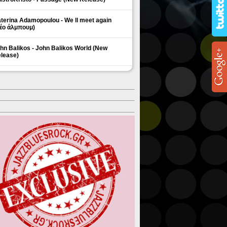
terina Adamopoulou - We ll meet again
έο άλμπουμ)
hn Balikos - John Balikos World (New
lease)
ΗΜΟΦΙΛΗ ΘΕΜΑΤΑ