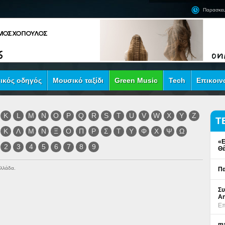
Παρασκευ
ικός οδηγός
Μουσικό ταξίδι
Green Music
Tech
Επικοιν
K
L
M
N
O
P
Q
R
S
T
U
V
W
X
Y
Z
Τ
Κ
Λ
Μ
Ν
Ξ
Ο
Π
Ρ
Σ
Τ
Υ
Φ
Χ
Ψ
Ω
«Ε
2
3
4
5
6
7
8
9
Θέ
Ελλάδα.
Πα
Συ
An
Επ
ma