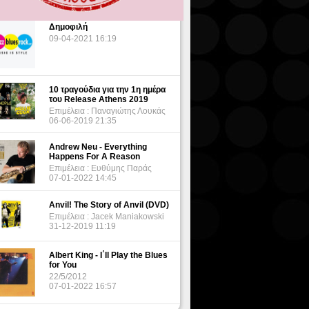
Δημοφιλή
09-04-2021 16:19
10 τραγούδια για την 1η ημέρα
του Release Athens 2019
Επιμέλεια : Παναγιώτης Λουκάς
06-06-2019 21:35
Andrew Neu - Everything
Happens For A Reason
Επιμέλεια : Ευθύμης Παράς
07-01-2022 14:45
Anvil! The Story of Anvil (DVD)
Επιμέλεια : Jacek Maniakowski
31-12-2019 11:19
Albert King - I΄ll Play the Blues
for You
22/5/2012
07-01-2022 16:57