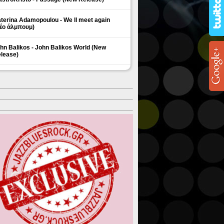
terina Adamopoulou - We ll meet again
έο άλμπουμ)
hn Balikos - John Balikos World (New
lease)
ΗΜΟΦΙΛΗ ΘΕΜΑΤΑ