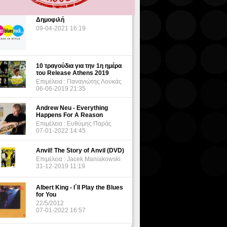
Δημοφιλή
09-04-2021 16:19
10 τραγούδια για την 1η ημέρα
του Release Athens 2019
Επιμέλεια : Παναγιώτης Λουκάς
06-06-2019 21:35
Andrew Neu - Everything
Happens For A Reason
Επιμέλεια : Ευθύμης Παράς
07-01-2022 14:45
Anvil! The Story of Anvil (DVD)
Επιμέλεια : Jacek Maniakowski
31-12-2019 11:19
Albert King - I΄ll Play the Blues
for You
22/5/2012
07-01-2022 16:57