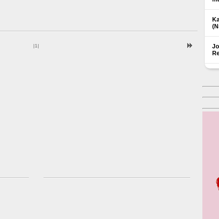
Ka
(Ν
|
1
|
Jo
Re
Δ