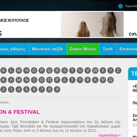
Παρασκε
ικός οδηγός
Μουσικό ταξίδι
Green Music
Tech
Επικοιν
K
L
M
N
O
P
Q
R
S
T
U
V
W
X
Y
Z
Τ
Κ
Λ
Μ
Ν
Ξ
Ο
Π
Ρ
Σ
Τ
Υ
Φ
Χ
Ψ
Ω
«Ε
2
3
4
5
6
7
8
9
Θέ
Ελλάδα.
Πα
ON & FESTIVAL
Συ
An
aros Jazz Foundation & Festival παρουσιάζουν την 2η έκδοση της
Επ
ημίας Τζαζ Φεστιβάλ και θα πραγματοποιηθεί στο παραδοσιακό χωριό
ες στην Πάρο, από τις 5 Ιούλιος έως τις 12 Ιουλίου το 2012...
περισσότερα >
ma