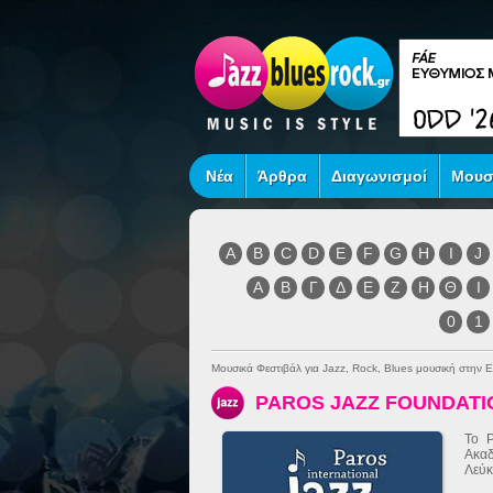
Νέα
Άρθρα
Διαγωνισμοί
Μουσ
A
B
C
D
E
F
G
H
I
J
Α
Β
Γ
Δ
Ε
Ζ
Η
Θ
Ι
0
1
Μουσικά Φεστιβάλ για Jazz, Rock, Blues μουσική στην 
PAROS JAZZ FOUNDATI
Το P
Ακαδ
Λεύκ