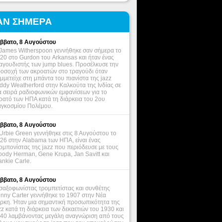
ΑΝ ΣΗΜΕΡΑ
ββατο, 8 Αυγούστου
James Witherspoon γεννήθηκε σαν σήμερα το
20 στο Gurdon του Arkansas και ήταν ένας
αγουδιστής των jump blues. Προσέλκυσε την
οσοχή των ακροατών στο τραγούδι όταν
μμετείχε στη μπάντα του πιανίστα της jazz
ddy Weatherford στην Καλκούτα της Ινδίας σε
α σειρά ραδιοφωνικών εμφανίσεων για το
ρατό των ΗΠΑ κατά τη διάρκεια του 2ου
γκοσμίου Πολέμου.
ββατο, 8 Αυγούστου
Urbie Green γεννήθηκε στις 8 Αυγούστου το
26 στην Alabama των ΗΠΑ, είναι ένας
ομπονίστας της jazz που περιόδευσε με τους
ody Herman, Gene Krupa, Jan Savitt και
ankie Carle.
ββατο, 8 Αυγούστου
σαξοφωνίστας τρομπετίστας και συνθέτης
nny Carter γεννήθηκε το 1907 στην Νέα
ρκη. Ήταν μια σημαντική προσωπικότητα της
zz κατά τη διάρκεια των δεκαετιών του 1930 και
40 λαμβάνοντας μεγάλη αναγνώριση από τους