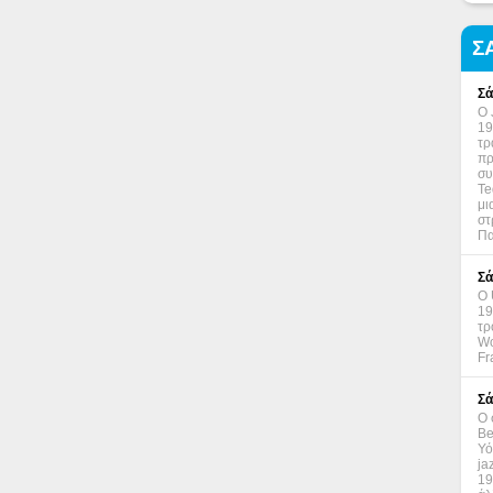
Σ
Σά
Ο 
19
τρ
πρ
συ
Te
μι
στ
Πα
Σά
Ο 
19
τρ
Wo
Fr
Σά
Ο 
Be
Υό
ja
19