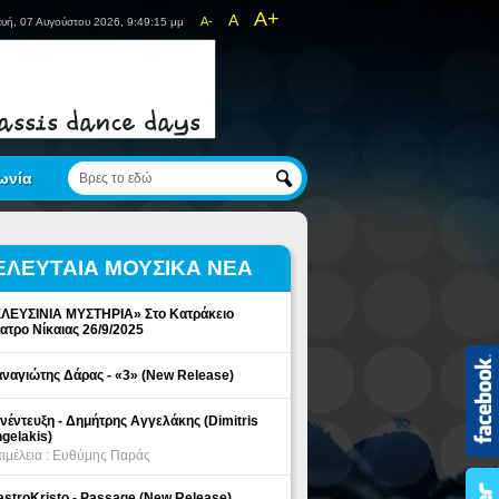
A+
A
A-
υή, 07 Αυγούστου 2026, 9:49:15 μμ
ωνία
ΕΛΕΥΤΑΙΑ ΜΟΥΣΙΚΑ ΝΕΑ
ΛΕΥΣΙΝΙΑ ΜΥΣΤΗΡΙΑ» Στο Κατράκειο
ατρο Νίκαιας 26/9/2025
ναγιώτης Δάρας - «3» (New Release)
νέντευξη - Δημήτρης Αγγελάκης (Dimitris
gelakis)
ιμέλεια : Ευθύμης Παράς
stroKristo - Passage (New Release)