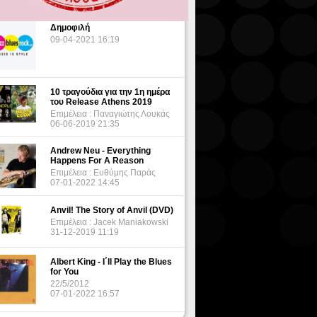
Δημοφιλή
09-04-2021 16:19
10 τραγούδια για την 1η ημέρα
του Release Athens 2019
Επιμέλεια : Παναγιώτης Λουκάς
06-06-2019 21:35
Andrew Neu - Everything
Happens For A Reason
Επιμέλεια : Ευθύμης Παράς
07-01-2022 14:45
Anvil! The Story of Anvil (DVD)
Επιμέλεια : Jacek Maniakowski
31-12-2019 11:19
Albert King - I΄ll Play the Blues
for You
22/5/2012
07-01-2022 16:57