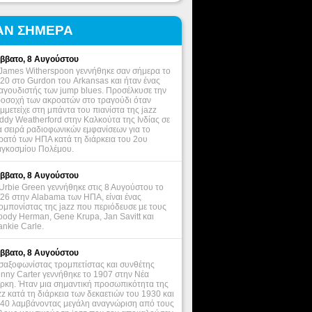
ΑΝ ΣΗΜΕΡΑ
ββατο, 8 Αυγούστου
James Witherspoon γεννήθηκε σαν σήμερα το
20 στο Gurdon του Arkansas και ήταν ένας
αγουδιστής των jump blues. Προσέλκυσε την
οσοχή των ακροατών στο τραγούδι όταν
μμετείχε στη μπάντα του πιανίστα της jazz
ddy Weatherford στην Καλκούτα της Ινδίας σε
α σειρά ραδιοφωνικών εμφανίσεων για το
ρατό των ΗΠΑ κατά τη διάρκεια του 2ου
γκοσμίου Πολέμου.
ββατο, 8 Αυγούστου
Urbie Green γεννήθηκε στις 8 Αυγούστου το
26 στην Alabama των ΗΠΑ, είναι ένας
ομπονίστας της jazz που περιόδευσε με τους
ody Herman, Gene Krupa, Jan Savitt και
ankie Carle.
ββατο, 8 Αυγούστου
σαξοφωνίστας τρομπετίστας και συνθέτης
nny Carter γεννήθηκε το 1907 στην Νέα
ρκη. Ήταν μια σημαντική προσωπικότητα της
zz κατά τη διάρκεια των δεκαετιών του 1930 και
40 λαμβάνοντας μεγάλη αναγνώριση από τους