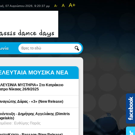
A+
A
A-
υή, 07 Αυγούστου 2026, 9:20:37 μμ
ωνία
ΕΛΕΥΤΑΙΑ ΜΟΥΣΙΚΑ ΝΕΑ
ΛΕΥΣΙΝΙΑ ΜΥΣΤΗΡΙΑ» Στο Κατράκειο
ατρο Νίκαιας 26/9/2025
ναγιώτης Δάρας - «3» (New Release)
νέντευξη - Δημήτρης Αγγελάκης (Dimitris
gelakis)
ιμέλεια : Ευθύμης Παράς
stroKristo - Passage (New Release)