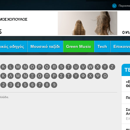
Παρασκε
ικός οδηγός
Μουσικό ταξίδι
Green Music
Tech
Επικοιν
K
L
M
N
O
P
Q
R
S
T
U
V
W
X
Y
Z
Τ
Κ
Λ
Μ
Ν
Ξ
Ο
Π
Ρ
Σ
Τ
Υ
Φ
Χ
Ψ
Ω
«Ε
2
3
4
5
6
7
8
9
Θέ
Ελλάδα.
Πα
Συ
An
Επ
ma