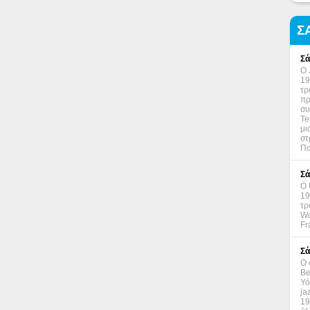
Σ
Σά
Ο 
19
τρ
πρ
συ
Te
μι
στ
Πα
Σά
Ο 
19
τρ
Wo
Fr
Σά
Ο 
Be
Υό
ja
19