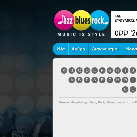
Νέα
Άρθρα
Διαγωνισμοί
Μουσ
A
B
C
D
E
F
G
H
I
J
Α
Β
Γ
Δ
Ε
Ζ
Η
Θ
Ι
0
1
Μουσικά Φεστιβάλ για Jazz, Rock, Blues μουσική στην 