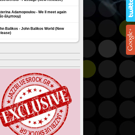
terina Adamopoulou - We ll meet again
έο άλμπουμ)
hn Balikos - John Balikos World (New
lease)
ΗΜΟΦΙΛΗ ΘΕΜΑΤΑ