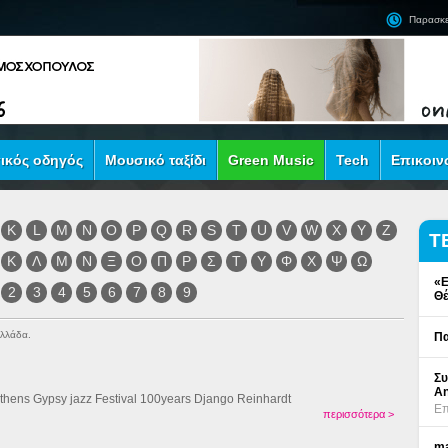
Παρασκε
ικός οδηγός
Μουσικό ταξίδι
Green Music
Tech
Επικοιν
K
L
M
N
O
P
Q
R
S
T
U
V
W
X
Y
Z
Τ
Κ
Λ
Μ
Ν
Ξ
Ο
Π
Ρ
Σ
Τ
Υ
Φ
Χ
Ψ
Ω
«Ε
2
3
4
5
6
7
8
9
Θέ
Ελλάδα.
Πα
Συ
An
Athens Gypsy jazz Festival 100years Django Reinhardt
Επ
περισσότερα >
ma