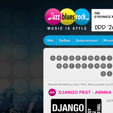
Νέα
Άρθρα
Διαγωνισμοί
Μουσ
A
B
C
D
E
F
G
H
I
J
Α
Β
Γ
Δ
Ε
Ζ
Η
Θ
Ι
0
1
Μουσικά Φεστιβάλ για Jazz, Rock, Blues μουσική στην 
DJANGO FEST - ΑΘΗΝΑ
1st 