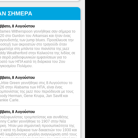
ΑΝ ΣΗΜΕΡΑ
ββατο, 8 Αυγούστου
James Witherspoon γεννήθηκε σαν σήμερα το
20 στο Gurdon του Arkansas και ήταν ένας
αγουδιστής των jump blues. Προσέλκυσε την
οσοχή των ακροατών στο τραγούδι όταν
μμετείχε στη μπάντα του πιανίστα της jazz
ddy Weatherford στην Καλκούτα της Ινδίας σε
α σειρά ραδιοφωνικών εμφανίσεων για το
ρατό των ΗΠΑ κατά τη διάρκεια του 2ου
γκοσμίου Πολέμου.
ββατο, 8 Αυγούστου
Urbie Green γεννήθηκε στις 8 Αυγούστου το
26 στην Alabama των ΗΠΑ, είναι ένας
ομπονίστας της jazz που περιόδευσε με τους
ody Herman, Gene Krupa, Jan Savitt και
ankie Carle.
ββατο, 8 Αυγούστου
σαξοφωνίστας τρομπετίστας και συνθέτης
nny Carter γεννήθηκε το 1907 στην Νέα
ρκη. Ήταν μια σημαντική προσωπικότητα της
zz κατά τη διάρκεια των δεκαετιών του 1930 και
40 λαμβάνοντας μεγάλη αναγνώριση από τους