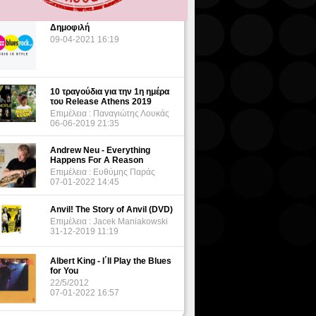
Δημοφιλή
09-04-2021 16:19
10 τραγούδια για την 1η ημέρα
του Release Athens 2019
Επιμέλεια : Παναγιώτης Λουκάς
06-06-2019 21:35
Andrew Neu - Everything
Happens For A Reason
Επιμέλεια : Ευθύμης Παράς
07-01-2022 14:45
Anvil! The Story of Anvil (DVD)
Επιμέλεια : Jacek Maniakowski
31-12-2019 11:19
Albert King - I΄ll Play the Blues
for You
22/5/2012
07-01-2022 16:57