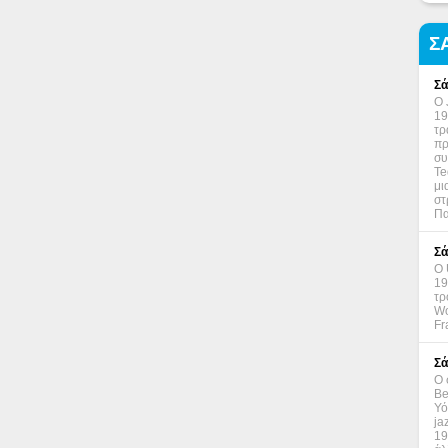
Σ
Σά
Ο 
19
τρ
πρ
συ
Te
μι
στ
Πα
Σά
Ο 
19
τρ
Wo
Fr
Σά
Ο 
Be
Υό
ja
19