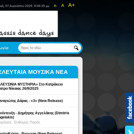
A+
A
A-
υή, 07 Αυγούστου 2026, 9:08:35 μμ
ωνία
ΕΛΕΥΤΑΙΑ ΜΟΥΣΙΚΑ ΝΕΑ
ΛΕΥΣΙΝΙΑ ΜΥΣΤΗΡΙΑ» Στο Κατράκειο
ατρο Νίκαιας 26/9/2025
ναγιώτης Δάρας - «3» (New Release)
νέντευξη - Δημήτρης Αγγελάκης (Dimitris
gelakis)
ιμέλεια : Ευθύμης Παράς
stroKristo - Passage (New Release)