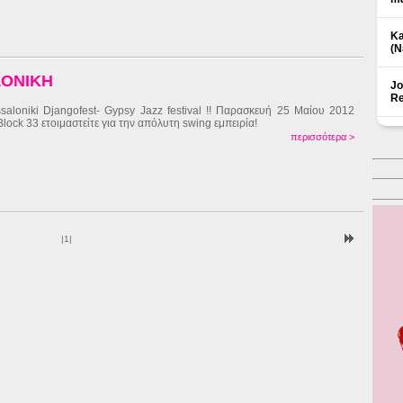
Ka
(Ν
ΛΟΝΙΚΗ
Jo
Re
saloniki Djangofest- Gypsy Jazz festival !! Παρασκευή 25 Μαίου 2012
Block 33 ετοιμαστείτε για την απόλυτη swing εμπειρία!
περισσότερα >
|
1
|
Δ