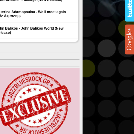
terina Adamopoulou - We ll meet again
έο άλμπουμ)
hn Balikos - John Balikos World (New
lease)
ΗΜΟΦΙΛΗ ΘΕΜΑΤΑ