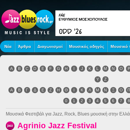
Νέα
Άρθρα
Διαγωνισμοί
Μουσικός οδηγός
Μουσικό τ
A
B
C
D
E
F
G
H
I
J
K
L
M
N
O
Y
Z
Α
Β
Γ
Δ
Ε
Ζ
Η
Θ
Ι
Κ
Λ
Μ
Ν
Ξ
Ο
0
1
2
3
4
5
6
7
Μουσικά Φεστιβάλ για Jazz, Rock, Blues μουσική στην Ελλά
Agrinio Jazz Festival