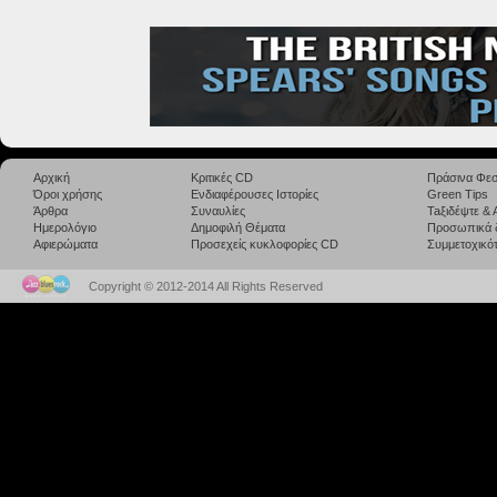
Αρχική
Κριτικές CD
Πράσινα Φεσ
Όροι χρήσης
Ενδιαφέρουσες Ιστορίες
Green Tips
Άρθρα
Συναυλίες
Taξιδέψτε &
Ημερολόγιο
Δημοφιλή Θέματα
Προσωπικά 
Αφιερώματα
Προσεχείς κυκλοφορίες CD
Συμμετοχικότ
Copyright © 2012-2014 All Rights Reserved