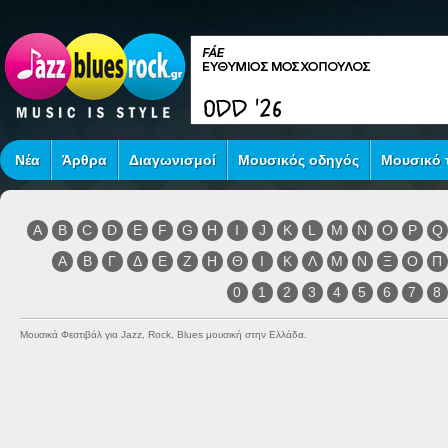
Νέα
Άρθρα
Διαγωνισμοί
Μουσικός οδηγός
Μουσικό τ
A
B
C
D
E
F
G
H
I
J
K
L
M
N
O
P
Q
Α
Β
Γ
Δ
Ε
Ζ
Η
Θ
Ι
Κ
Λ
Μ
Ν
Ξ
Ο
Π
0
1
2
3
4
5
6
7
8
Μουσικά Φεστιβάλ για Jazz, Rock, Blues μουσική στην Ελλάδα.