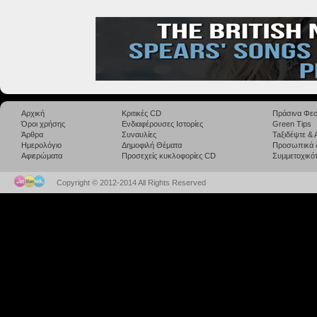
Αρχική
Κριτικές CD
Πράσινα Φεσ
Όροι χρήσης
Ενδιαφέρουσες Ιστορίες
Green Tips
Άρθρα
Συναυλίες
Taξιδέψτε &
Ημερολόγιο
Δημοφιλή Θέματα
Προσωπικά 
Αφιερώματα
Προσεχείς κυκλοφορίες CD
Συμμετοχικότ
Copyright © 2012-2014 All Rights Reserved