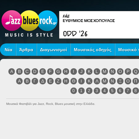
Νέα
Άρθρα
Διαγωνισμοί
Μουσικός οδηγός
Μουσικό τ
A
B
C
D
E
F
G
H
I
J
K
L
M
N
O
P
Q
Α
Β
Γ
Δ
Ε
Ζ
Η
Θ
Ι
Κ
Λ
Μ
Ν
Ξ
Ο
Π
0
1
2
3
4
5
6
7
8
Μουσικά Φεστιβάλ για Jazz, Rock, Blues μουσική στην Ελλάδα.