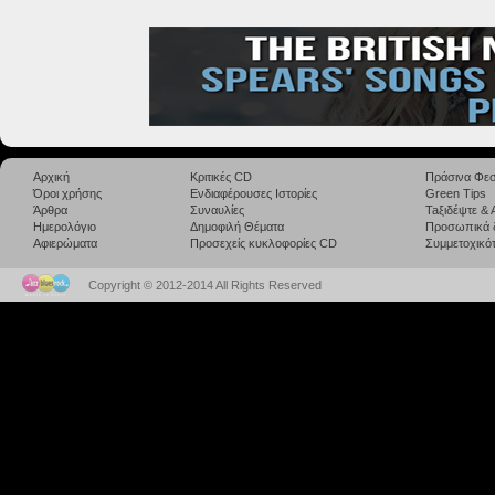
Αρχική
Κριτικές CD
Πράσινα Φεσ
Όροι χρήσης
Ενδιαφέρουσες Ιστορίες
Green Tips
Άρθρα
Συναυλίες
Taξιδέψτε &
Ημερολόγιο
Δημοφιλή Θέματα
Προσωπικά 
Αφιερώματα
Προσεχείς κυκλοφορίες CD
Συμμετοχικότ
Copyright © 2012-2014 All Rights Reserved