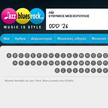
Νέα
Άρθρα
Διαγωνισμοί
Μουσικός οδηγός
Μουσικό τ
A
B
C
D
E
F
G
H
I
J
K
L
M
N
O
P
Q
Α
Β
Γ
Δ
Ε
Ζ
Η
Θ
Ι
Κ
Λ
Μ
Ν
Ξ
Ο
Π
0
1
2
3
4
5
6
7
8
Μουσικά Φεστιβάλ για Jazz, Rock, Blues μουσική στην Ελλάδα.