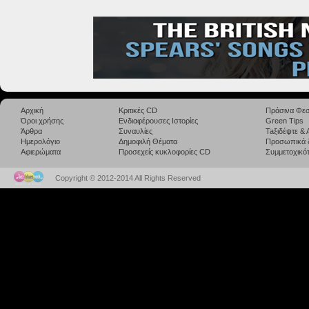
Αρχική
Κριτικές CD
Πράσινα Φεσ
Όροι χρήσης
Ενδιαφέρουσες Ιστορίες
Green Tips
Άρθρα
Συναυλίες
Taξιδέψτε &
Ημερολόγιο
Δημοφιλή Θέματα
Προσωπικά 
Αφιερώματα
Προσεχείς κυκλοφορίες CD
Συμμετοχικότ
Copyright © 2012-2014 All Rights Reserved