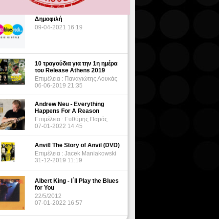
Δημοφιλή
09-04-2021 16:19
10 τραγούδια για την 1η ημέρα
του Release Athens 2019
Επιμέλεια : Παναγιώτης Λουκάς
06-06-2019 21:35
Andrew Neu - Everything
Happens For A Reason
Επιμέλεια : Ευθύμης Παράς
07-01-2022 14:45
Anvil! The Story of Anvil (DVD)
Επιμέλεια : Jacek Maniakowski
31-12-2019 11:19
Albert King - I΄ll Play the Blues
for You
22/5/2012
07-01-2022 16:57