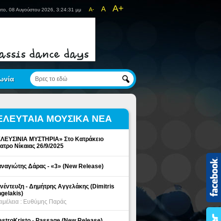
A+
A
A-
το, 08 Αυγούστου 2026, 3:24:31 μμ
ωνία
ΕΛΕΥΤΑΙΑ ΜΟΥΣΙΚΑ ΝΕΑ
ΛΕΥΣΙΝΙΑ ΜΥΣΤΗΡΙΑ» Στο Κατράκειο
ατρο Νίκαιας 26/9/2025
ναγιώτης Δάρας - «3» (New Release)
νέντευξη - Δημήτρης Αγγελάκης (Dimitris
gelakis)
ιμέλεια : Ευθύμης Παράς
stroKristo - Passage (New Release)