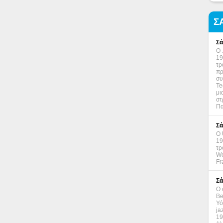
Σ
Σά
Ο 
19
τρ
πρ
συ
Te
μι
στ
Πα
Σά
Ο 
19
τρ
Wo
Fr
Σά
Ο 
Be
Υό
ja
19