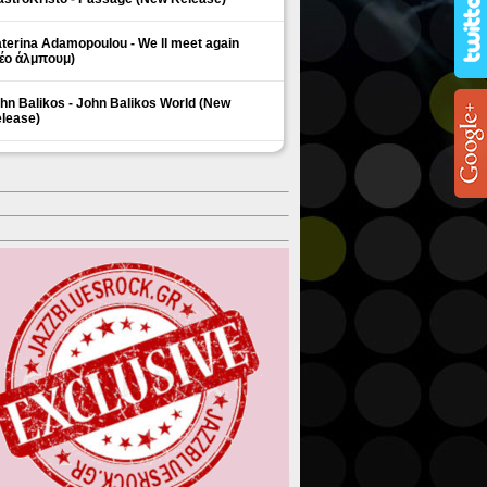
terina Adamopoulou - We ll meet again
έο άλμπουμ)
hn Balikos - John Balikos World (New
lease)
ΗΜΟΦΙΛΗ ΘΕΜΑΤΑ