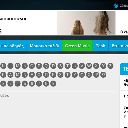
Σάββα
ικός οδηγός
Μουσικό ταξίδι
Green Music
Tech
Επικοιν
K
L
M
N
O
P
Q
R
S
T
U
V
W
X
Y
Z
Τ
Κ
Λ
Μ
Ν
Ξ
Ο
Π
Ρ
Σ
Τ
Υ
Φ
Χ
Ψ
Ω
«Ε
2
3
4
5
6
7
8
9
Θέ
Ελλάδα.
Πα
Συ
An
Επ
ma