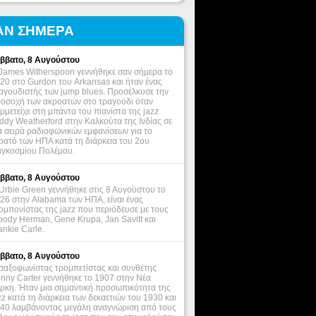
ΑΝ ΣΗΜΕΡΑ
ββατο, 8 Αυγούστου
James Witherspoon γεννήθηκε σαν σήμερα το
20 στο Gurdon του Arkansas και ήταν ένας
αγουδιστής των jump blues. Προσέλκυσε την
οσοχή των ακροατών στο τραγούδι όταν
μμετείχε στη μπάντα του πιανίστα της jazz
ddy Weatherford στην Καλκούτα της Ινδίας σε
α σειρά ραδιοφωνικών εμφανίσεων για το
ρατό των ΗΠΑ κατά τη διάρκεια του 2ου
γκοσμίου Πολέμου.
ββατο, 8 Αυγούστου
Urbie Green γεννήθηκε στις 8 Αυγούστου το
26 στην Alabama των ΗΠΑ, είναι ένας
ομπονίστας της jazz που περιόδευσε με τους
ody Herman, Gene Krupa, Jan Savitt και
ankie Carle.
ββατο, 8 Αυγούστου
σαξοφωνίστας τρομπετίστας και συνθέτης
nny Carter γεννήθηκε το 1907 στην Νέα
ρκη. Ήταν μια σημαντική προσωπικότητα της
zz κατά τη διάρκεια των δεκαετιών του 1930 και
40 λαμβάνοντας μεγάλη αναγνώριση από τους