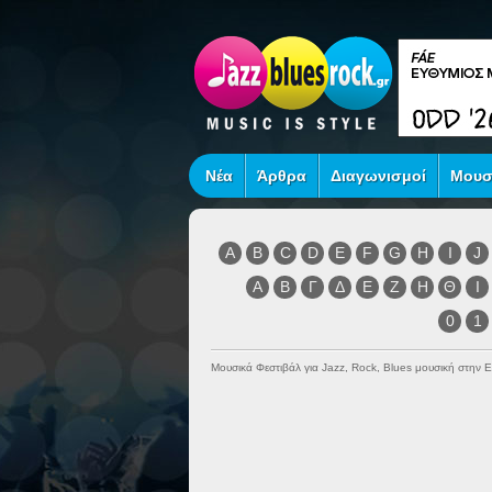
Νέα
Άρθρα
Διαγωνισμοί
Μουσ
A
B
C
D
E
F
G
H
I
J
Α
Β
Γ
Δ
Ε
Ζ
Η
Θ
Ι
0
1
Μουσικά Φεστιβάλ για Jazz, Rock, Blues μουσική στην 