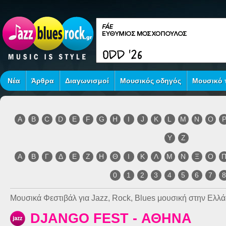
Νέα
Άρθρα
Διαγωνισμοί
Μουσικός οδηγός
Μουσικό τ
A
B
C
D
E
F
G
H
I
J
K
L
M
N
O
Y
Z
Α
Β
Γ
Δ
Ε
Ζ
Η
Θ
Ι
Κ
Λ
Μ
Ν
Ξ
Ο
0
1
2
3
4
5
6
7
Μουσικά Φεστιβάλ για Jazz, Rock, Blues μουσική στην Ελλά
DJANGO FEST - ΑΘΗΝΑ