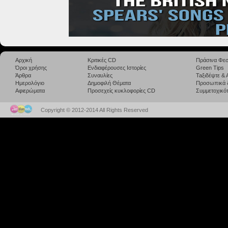
Αρχική
Κριτικές CD
Πράσινα Φεσ
Όροι χρήσης
Ενδιαφέρουσες Ιστορίες
Green Tips
Άρθρα
Συναυλίες
Taξιδέψτε &
Ημερολόγιο
Δημοφιλή Θέματα
Προσωπικά 
Αφιερώματα
Προσεχείς κυκλοφορίες CD
Συμμετοχικότ
Copyright © 2012-2014 All Rights Reserved