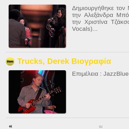
Δημιουργήθηκε τον
την Αλεξάνδρα Μπό
την Χριστίνα Τζάκσ
Vocals)...
Trucks, Derek Βιογραφία
Επιμέλεια : JazzBlu
|
1
|