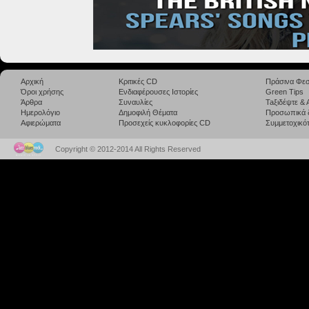
Αρχική
Κριτικές CD
Πράσινα Φεσ
Όροι χρήσης
Ενδιαφέρουσες Ιστορίες
Green Tips
Άρθρα
Συναυλίες
Taξιδέψτε &
Ημερολόγιο
Δημοφιλή Θέματα
Προσωπικά 
Αφιερώματα
Προσεχείς κυκλοφορίες CD
Συμμετοχικότ
Copyright © 2012-2014 All Rights Reserved