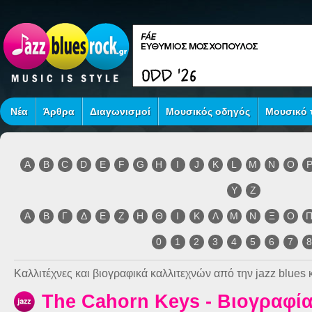
Νέα
Άρθρα
Διαγωνισμοί
Μουσικός οδηγός
Μουσικό τ
A
B
C
D
E
F
G
H
I
J
K
L
M
N
O
Y
Z
Α
Β
Γ
Δ
Ε
Ζ
Η
Θ
Ι
Κ
Λ
Μ
Ν
Ξ
Ο
0
1
2
3
4
5
6
7
Καλλιτέχνες και βιογραφικά καλλιτεχνών από την jazz blues κ
The Cahorn Keys - Βιογραφί