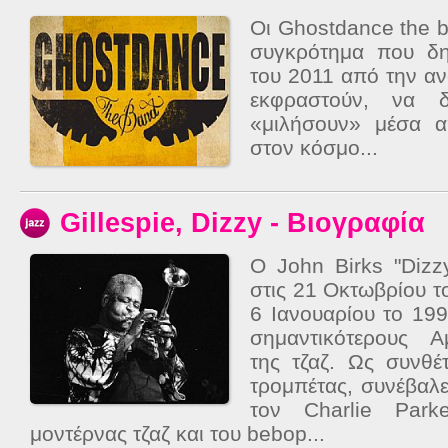
Οι Ghostdance the b
συγκρότημα που δη
του 2011 από την α
εκφραστούν, να δ
«μιλήσουν» μέσα α
στον κόσμο...
Gillespie, Dizzy - Βιογραφία
Ο John Birks "Dizzy
στις 21 Οκτωβρίου τ
6 Ιανουαρίου το 19
σημαντικότερους Α
της τζαζ. Ως συνθέ
τρομπέτας, συνέβαλε
τον Charlie Park
μοντέρνας τζαζ και του bebop...