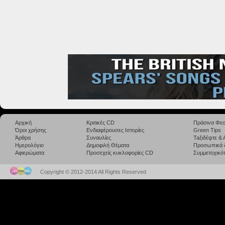
Αρχική
Κριτικές CD
Πράσινα Φεσ
Όροι χρήσης
Ενδιαφέρουσες Ιστορίες
Green Tips
Άρθρα
Συναυλίες
Taξιδέψτε &
Ημερολόγιο
Δημοφιλή Θέματα
Προσωπικά 
Αφιερώματα
Προσεχείς κυκλοφορίες CD
Συμμετοχικότ
Copyright © 2012-2014 All Rights Reserved