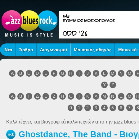
Νέα
Άρθρα
Διαγωνισμοί
Μουσικός οδηγός
Μουσικό τ
A
B
C
D
E
F
G
H
I
J
K
L
M
N
O
Y
Z
Α
Β
Γ
Δ
Ε
Ζ
Η
Θ
Ι
Κ
Λ
Μ
Ν
Ξ
Ο
0
1
2
3
4
5
6
7
Καλλιτέχνες και βιογραφικά καλλιτεχνών από την jazz blues κ
Ghostdance, The Band - Βιο