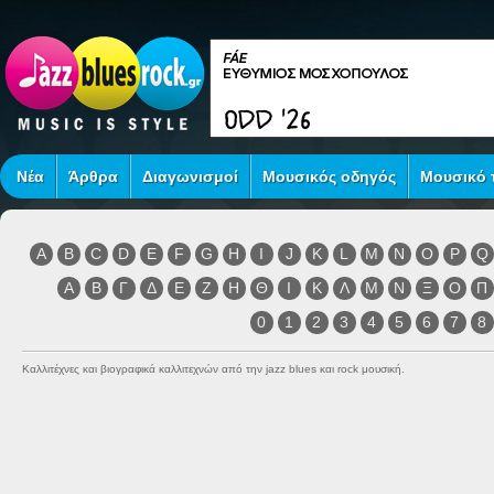
Νέα
Άρθρα
Διαγωνισμοί
Μουσικός οδηγός
Μουσικό τ
A
B
C
D
E
F
G
H
I
J
K
L
M
N
O
P
Q
Α
Β
Γ
Δ
Ε
Ζ
Η
Θ
Ι
Κ
Λ
Μ
Ν
Ξ
Ο
Π
0
1
2
3
4
5
6
7
8
Καλλιτέχνες και βιογραφικά καλλιτεχνών από την jazz blues και rock μουσική.