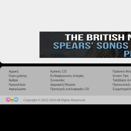
Αρχική
Κριτικές CD
Πράσινα Φεσ
Όροι χρήσης
Ενδιαφέρουσες Ιστορίες
Green Tips
Άρθρα
Συναυλίες
Taξιδέψτε &
Ημερολόγιο
Δημοφιλή Θέματα
Προσωπικά 
Αφιερώματα
Προσεχείς κυκλοφορίες CD
Συμμετοχικότ
Copyright © 2012-2014 All Rights Reserved