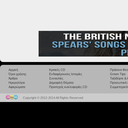
Αρχική
Κριτικές CD
Πράσινα Φεσ
Όροι χρήσης
Ενδιαφέρουσες Ιστορίες
Green Tips
Άρθρα
Συναυλίες
Taξιδέψτε &
Ημερολόγιο
Δημοφιλή Θέματα
Προσωπικά 
Αφιερώματα
Προσεχείς κυκλοφορίες CD
Συμμετοχικότ
Copyright © 2012-2014 All Rights Reserved