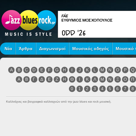
Νέα
Άρθρα
Διαγωνισμοί
Μουσικός οδηγός
Μουσικό τ
A
B
C
D
E
F
G
H
I
J
K
L
M
N
O
P
Q
Α
Β
Γ
Δ
Ε
Ζ
Η
Θ
Ι
Κ
Λ
Μ
Ν
Ξ
Ο
Π
0
1
2
3
4
5
6
7
8
Καλλιτέχνες και βιογραφικά καλλιτεχνών από την jazz blues και rock μουσική.