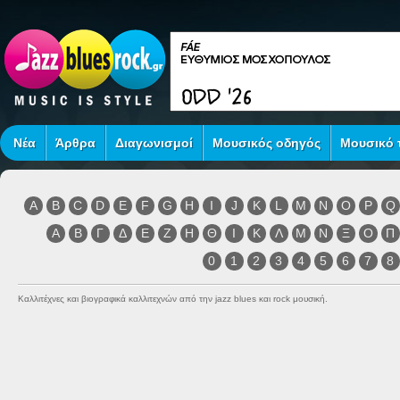
Νέα
Άρθρα
Διαγωνισμοί
Μουσικός οδηγός
Μουσικό τ
A
B
C
D
E
F
G
H
I
J
K
L
M
N
O
P
Q
Α
Β
Γ
Δ
Ε
Ζ
Η
Θ
Ι
Κ
Λ
Μ
Ν
Ξ
Ο
Π
0
1
2
3
4
5
6
7
8
Καλλιτέχνες και βιογραφικά καλλιτεχνών από την jazz blues και rock μουσική.