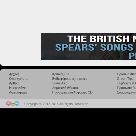
Αρχική
Κριτικές CD
Πράσινα Φεσ
Όροι χρήσης
Ενδιαφέρουσες Ιστορίες
Green Tips
Άρθρα
Συναυλίες
Taξιδέψτε &
Ημερολόγιο
Δημοφιλή Θέματα
Προσωπικά 
Αφιερώματα
Προσεχείς κυκλοφορίες CD
Συμμετοχικότ
Copyright © 2012-2014 All Rights Reserved